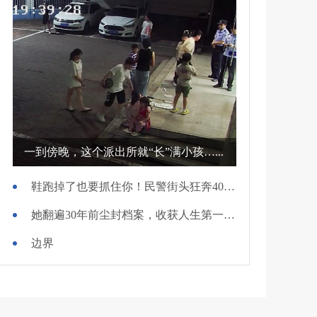
一到傍晚，这个派出所就“长”满小孩…...
鞋跑掉了也要抓住你！民警街头狂奔400米擒贼
她翻遍30年前尘封档案，收获人生第一面锦旗
边界