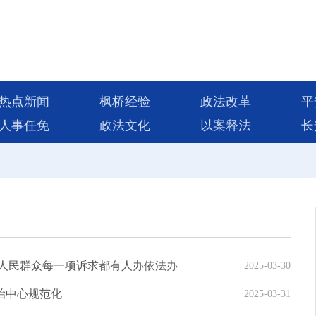
热点新闻
枫桥经验
政法改革
平
人事任免
政法文化
以案释法
长
保人民群众每一项诉求都有人办依法办
2025-03-30
治中心规范化
2025-03-31