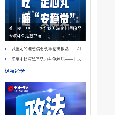
准、稳、狠——速览我国深化扫黑除恶
专项斗争最新部署
以坚定的理想信念筑牢精神根基——习近平党建思想理论品格系列述评之一
坚定不移与黑恶势力斗争到底——中央政法委负责同志就开展深化扫黑除恶专项斗争有关问题答记者问
枫桥经验