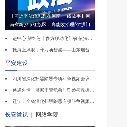
【习近平法治思想在河南·一线故事】河
南省新乡市红旗区：高能效治理的“洪门
密码”
进中心·解纠纷丨多方联动化纠纷 依法调解护农耕
抚海上风浪，守万顷碧波——山东烟台把矛盾化解在微澜未起时
平安建设
四川省深化扫黑除恶专项斗争视频会议召开 于立军出席并讲话
路遇火情，监狱干警危急时刻参与救援显身手！
辽宁：全省深化扫黑除恶专项斗争视频会议召开
长安微视
|
网络学院