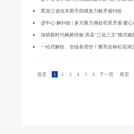
黑龙江省佳木斯市四维发力解矛盾纠纷
进中心·解纠纷 | 多方聚力调处邻里矛盾 暖
深耕新时代枫桥经验 房县“三化三主”模式
一站式解纷、全链条管控！擦亮吉林松花湖
首页
1
2
3
4
5
6
下一页
尾页