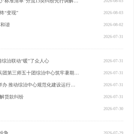
从“对簿公堂”到“握手言和” 贵州贵阳综治中心“标准清单”分流13类纠纷先行调解“治未病”
2026-08-03
终“变现”
2026-08-03
促和谐
2026-08-02
2026-07-31
情综治联动“暖”了众人心
2026-07-31
烈日下，渠埂上的奋力追赶！新疆生产建设兵团第三师五十团综治中心筑牢暑期防溺水安全堤坝
2026-07-31
四川全省市县综治中心主任业务实操培训班举办 推动综治中心规范化建设运行提质增效
2026-07-31
化解货款纠纷
2026-07-31
2026-07-30
止纷争
2026-07-29