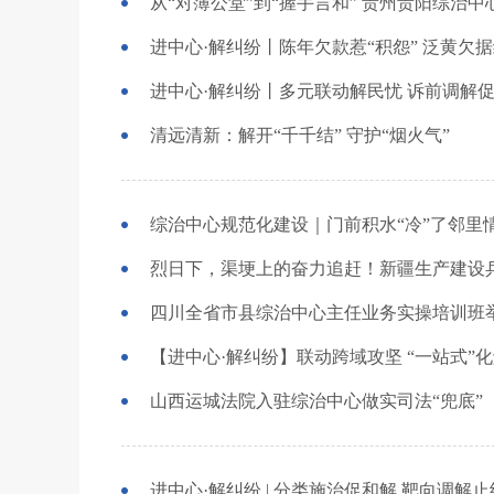
进中心·解纠纷丨陈年欠款惹“积怨” 泛黄欠据
进中心·解纠纷丨多元联动解民忧 诉前调解
清远清新：解开“千千结” 守护“烟火气”
综治中心规范化建设｜门前积水“冷”了邻里
【进中心·解纠纷】联动跨域攻坚 “一站式”
山西运城法院入驻综治中心做实司法“兜底”
进中心·解纠纷 | 分类施治促和解 靶向调解