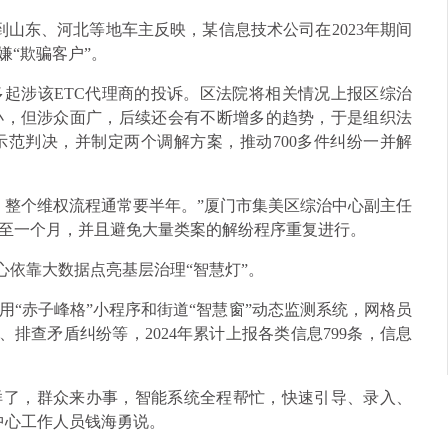
接到山东、河北等地车主反映，某信息技术公司在2023年期间
嫌“欺骗客户”。
起涉该ETC代理商的投诉。区法院将相关情况上报区综治
小，但涉众面广，后续还会有不断增多的趋势，于是组织法
范判决，并制定两个调解方案，推动700多件纠纷一并解
，整个维权流程通常要半年。”厦门市集美区综治中心副主任
至一个月，并且避免大量类案的解纷程序重复进行。
中心依靠大数据点亮基层治理“智慧灯”。
“赤子峰格”小程序和街道“智慧窗”动态监测系统，网格员
、排查矛盾纠纷等，2024年累计上报各类信息799条，信息
了，群众来办事，智能系统全程帮忙，快速引导、录入、
中心工作人员钱海勇说。