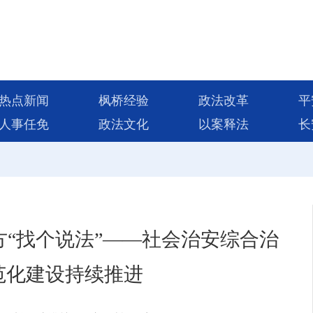
热点新闻
枫桥经验
政法改革
平
人事任免
政法文化
以案释法
长
“找个说法”——社会治安综合治
范化建设持续推进