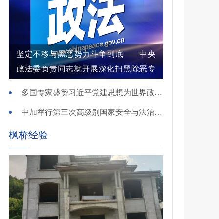
坚定不移与黑恶势力斗争到底——中央
政法委负责同志就开展深化扫黑除恶专
项斗争有关问题答记者问
多国专家盛赞习近平党建思想为世界政党建设提供重要启迪
中加举行第三次高级别国家安全与法治对话
枫桥经验