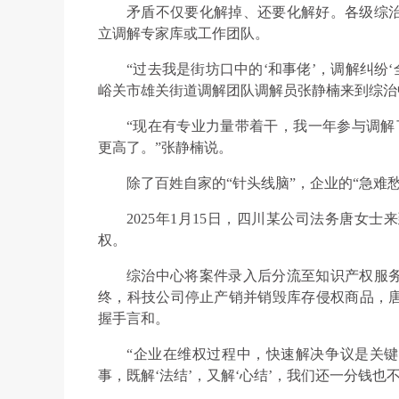
矛盾不仅要化解掉、还要化解好。各级综
立调解专家库或工作团队。
“过去我是街坊口中的‘和事佬’，调解纠纷‘全
峪关市雄关街道调解团队调解员张静楠来到综治
“现在有专业力量带着干，我一年参与调解
更高了。”张静楠说。
除了百姓自家的“针头线脑”，企业的“急难
2025年1月15日，四川某公司法务唐女
权。
综治中心将案件录入后分流至知识产权服
终，科技公司停止产销并销毁库存侵权商品，
握手言和。
“企业在维权过程中，快速解决争议是关键
事，既解‘法结’，又解‘心结’，我们还一分钱也