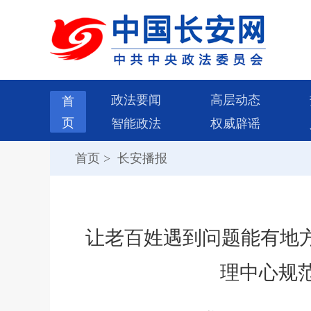
政法要闻
高层动态
首
页
智能政法
权威辟谣
首页
>
长安播报
让老百姓遇到问题能有地方
理中心规