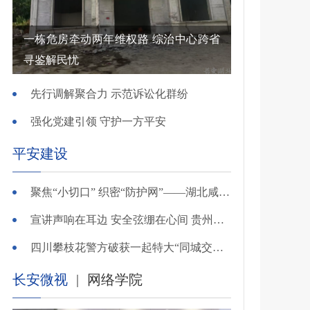
一栋危房牵动两年维权路 综治中心跨省
寻鉴解民忧
先行调解聚合力 示范诉讼化群纷
强化党建引领 守护一方平安
平安建设
聚焦“小切口” 织密“防护网”——湖北咸安公安开展精准清查行动净化夏夜治安环境
宣讲声响在耳边 安全弦绷在心间 贵州交警深入开展夏季交通安全宣传活动
四川攀枝花警方破获一起特大“同城交友”电信网络诈骗案
长安微视
|
网络学院