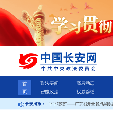
政法要闻
高层动态
首
页
智能政法
权威辟谣
保“全年全域平平安安、平平稳稳”——广东召开全省扫黑除恶专
长安播报：