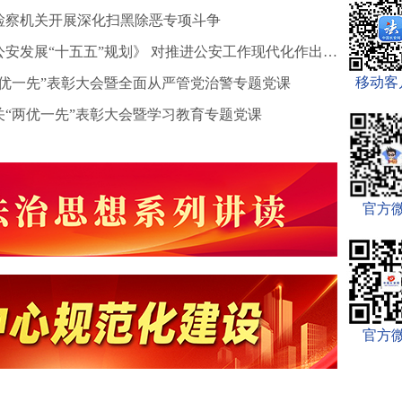
检察机关开展深化扫黑除恶专项斗争
公安部编制印发《公安发展“十五五”规划》 对推进公安工作现代化作出系统部署
移动客
两优一先”表彰大会暨全面从严管党治警专题党课
关“两优一先”表彰大会暨学习教育专题党课
官方
官方