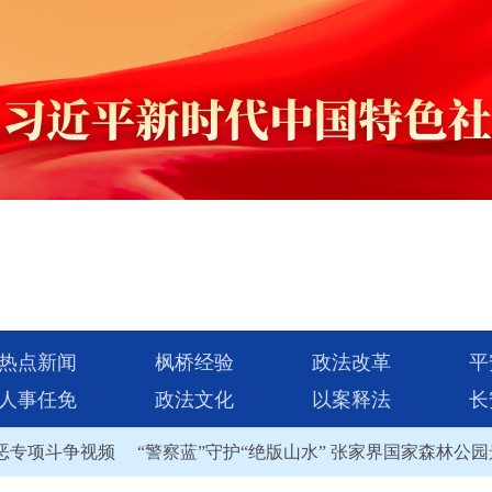
热点新闻
枫桥经验
政法改革
平
人事任免
政法文化
以案释法
长
项斗争视频
“警察蓝”守护“绝版山水” 张家界国家森林公园景