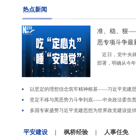
热点新闻
准、稳、狠—
恶专项斗争最
近日，党中央就
部署，明确从今年7
以坚定的理想信念筑牢精神根基——习近平党建
多国专家盛赞习近平党建思想为世界政党建设提
平安建设
|
枫桥经验
|
人事任免