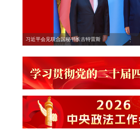
习近平会见联合国秘书长古特雷斯
习近平同斯洛伐克总统佩列格里尼会谈
一山一沙一湖，兵地警力这样守护
守万家灯火 护群众之安 他们这样做……