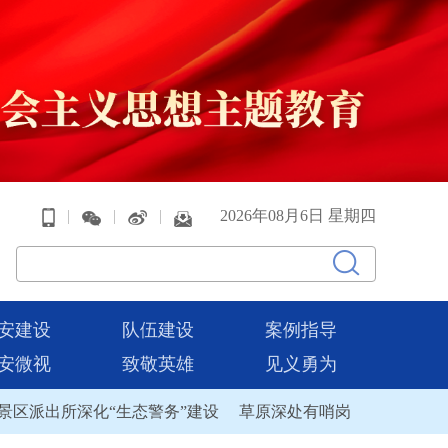
|
|
|
2026年08月6日 星期四
安建设
队伍建设
案例指导
安微视
致敬英雄
见义勇为
区派出所深化“生态警务”建设
草原深处有哨岗
内蒙古自治区司