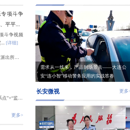
恶专项斗争
平平...
专项斗争视频
..
[详细]
“警察蓝”守护“绝版山水” 张家界国家森林公园景区派出所深化“生态警务”建设
需求从一线来，产品到场景去——大连公
安“连小智”移动警务应用的实战答卷
长安微视
更多
执法现场多了一双“眼睛”！河北邢台平乡探索“联系点”+“监督员” 夯实涉企行政执法监督群众基础
更多>