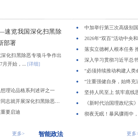
中加举行第三次高级别
—速览我国深化扫黑除
2026年“双百”活动中
新部署
深化扫黑除恶专项斗争作出
月开始，...
[详细]
思想理论品格系列述评之一
坚持人民至上 筑牢底线
坚定不移与黑恶势力斗争到底——中央政法委负责同志就开展深化扫黑除恶专项斗争有关问题答记者问
《新时代治国理政纪实
供重要启迪
彻夜无眠！暴风骤雨中，
智能政法
更多>
更多