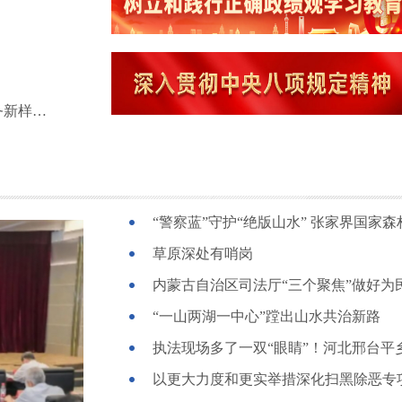
让法治成为人参产业最坚实的“铠甲” 这里打造服务新样本！
“警察蓝”守护“绝版山水” 张家界国家
草原深处有哨岗
内蒙古自治区司法厅“三个聚焦”做好为
“一山两湖一中心”蹚出山水共治新路
以更大力度和更实举措深化扫黑除恶专