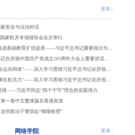
更多>
国家安全与法治对话
央和国家机关专场报告会在京举行
落实立德树人根本任务 推进基础教育扩优提质——习近平总书记重要指示为开创基础教育高质量发展新局面凝聚奋进力量
深入学习贯彻习近平总书记在庆祝中国共产党成立105周年大会上重要讲话系列述评之十六
“必须持续推动构建人类命运共同体”——深入学习贯彻习近平总书记在庆祝中国共产党成立105周年大会上重要讲话系列述评之十五
“注重强健自身，始终充满生机活力”——深入学习贯彻习近平总书记在庆祝中国共产党成立105周年大会上重要讲话系列述评之十一
思维——习近平同志“四个宁可”理念的实践伟力
》第一卷中文繁体版在香港首发
这些政法干警筑起“铜墙铁壁”
网络学院
>
更多>