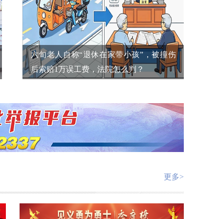
六旬老人自称“退休在家带小孩”，被撞伤
后索赔1万误工费，法院怎么判？
更多>