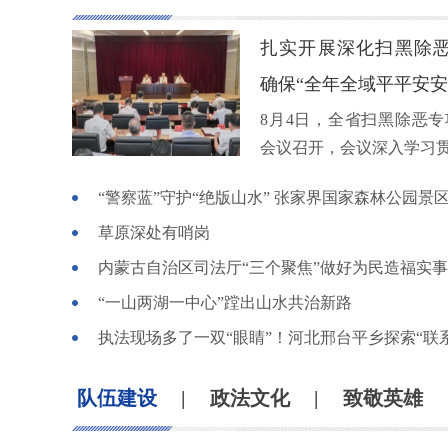
扎实开展深化扫黑除
确保“全年全域平平安安、
8月4日，全省扫黑除恶
会议召开，会议深入学习贯.
草原深处有哨岗
内蒙古自治区司法厅“三个聚焦”做好为民造福实事
“一山两湖一中心”蹚出山水共治新路
队伍建设
|
政法文化
|
致敬英雄