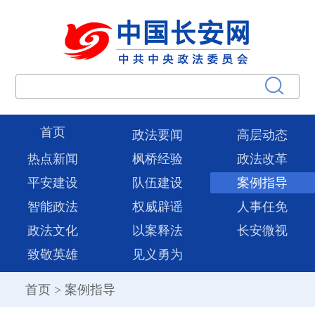
首页
政法要闻
高层动态
热点新闻
枫桥经验
政法改革
平安建设
队伍建设
案例指导
智能政法
权威辟谣
人事任免
政法文化
以案释法
长安微视
致敬英雄
见义勇为
首页
>
案例指导