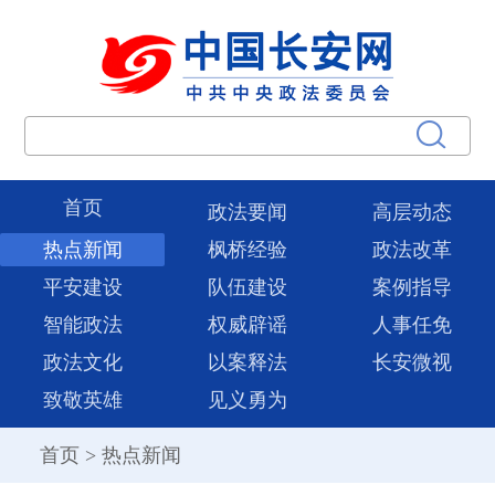
首页
政法要闻
高层动态
热点新闻
枫桥经验
政法改革
平安建设
队伍建设
案例指导
智能政法
权威辟谣
人事任免
政法文化
以案释法
长安微视
致敬英雄
见义勇为
首页
>
热点新闻