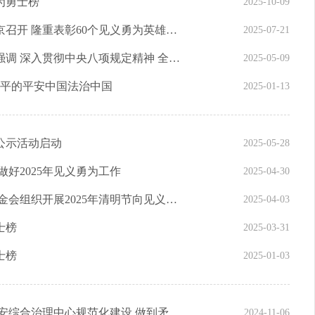
为勇士榜
2025-10-09
第十五届全国见义勇为英雄模范表彰大会在京召开 隆重表彰60个见义勇为英雄模范个人和群体
2025-07-21
陈文清在政法领导干部专题研讨班开班式上强调 深入贯彻中央八项规定精神 全面履职 勇于担当
2025-05-09
水平的平安中国法治中国
2025-01-13
公示活动启动
2025-05-28
好2025年见义勇为工作
2025-04-30
清明寄哀思 义举永铭记——中华见义勇为基金会组织开展2025年清明节向见义勇为英烈和牺牲人员致敬活动
2025-04-03
士榜
2025-03-31
士榜
2025-01-03
陈文清主持召开专题会议时强调 加强社会治安综合治理中心规范化建设 做到矛盾纠纷化解“最多跑一地”
2024-11-06