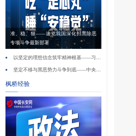
准、稳、狠——速览我国深化扫黑除恶
专项斗争最新部署
以坚定的理想信念筑牢精神根基——习近平党建思想理论品格系列述评之一
坚定不移与黑恶势力斗争到底——中央政法委负责同志就开展深化扫黑除恶专项斗争有关问题答记者问
枫桥经验