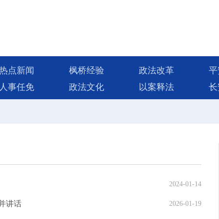
热点新闻
枫桥经验
政法改革
平
人事任免
政法文化
以案释法
长
2024-01-14
并讲话
2026-01-19