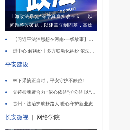
上海政法系统“深学真查实改长立”，以
问题整改破题，以建章立制固基，高效
解纷结案增强群众获得感
【习近平法治思想在河南·一线故事】河南省新乡市红旗区：高能效治理的“洪门密码”
进中心·解纠纷丨多方联动化纠纷 依法调解护农耕
平安建设
林下采摘正当时，平安守护不缺位!
党铸检魂聚合力 “依心依益”护公益 以“四融”路径引领多元共治
贵州：法治护航赶路人 暖心守护新业态
长安微视
|
网络学院