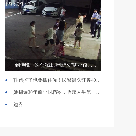
一到傍晚，这个派出所就“长”满小孩…...
鞋跑掉了也要抓住你！民警街头狂奔400米擒贼
她翻遍30年前尘封档案，收获人生第一面锦旗
边界