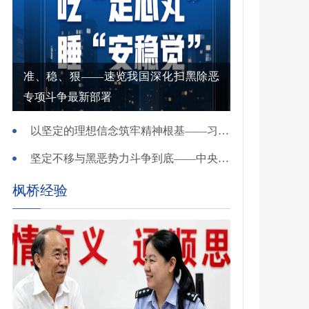
准、稳、狠——速览我国深化扫黑除恶
专项斗争最新部署
以坚定的理想信念筑牢精神根基——习近平党建思想理论品格系列述评之一
坚定不移与黑恶势力斗争到底——中央政法委负责同志就开展深化扫黑除恶专项斗争有关问题答记者问
枫桥经验