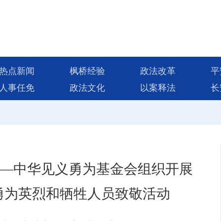
热点新闻
枫桥经验
政法改革
平
人事任免
政法文化
以案释法
长
——中华见义勇为基金会组织开展
义勇为英烈和牺牲人员致敬活动