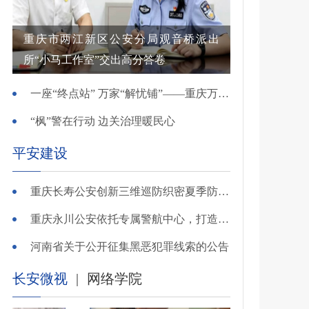
重庆市两江新区公安分局观音桥派出
所“小马工作室”交出高分答卷
一座“终点站” 万家“解忧铺”——重庆万州综治中心基层治理创新实践观察
“枫”警在行动 边关治理暖民心
平安建设
重庆长寿公安创新三维巡防织密夏季防溺水安全网
重庆永川公安依托专属警航中心，打造“全域感知、智能研判”智慧警务模式
河南省关于公开征集黑恶犯罪线索的公告
长安微视
|
网络学院