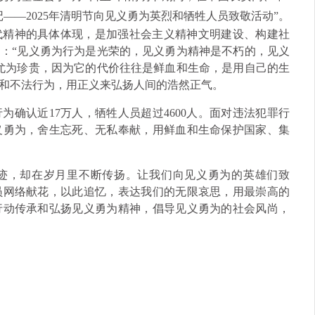
——2025年清明节向见义勇为英烈和牺牲人员致敬活动”。
代精神的具体体现，是加强社会主义精神文明建设、构建社
：“见义勇为行为是光荣的，见义勇为精神是不朽的，见义
尤为珍贵，因为它的代价往往是鲜血和生命，是用自己的生
和不法行为，用正义来弘扬人间的浩然正气。
确认近17万人，牺牲人员超过4600人。面对违法犯罪行
义勇为，舍生忘死、无私奉献，用鲜血和生命保护国家、集
迹，却在岁月里不断传扬。让我们向见义勇为的英雄们致
员网络献花，以此追忆，表达我们的无限哀思，用最崇高的
行动传承和弘扬见义勇为精神，倡导见义勇为的社会风尚，