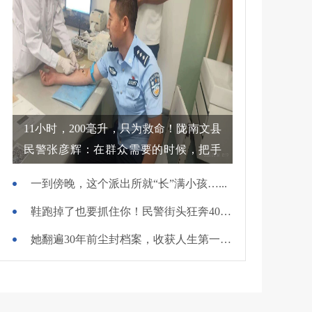
11小时，200毫升，只为救命！陇南文县
民警张彦辉：在群众需要的时候，把手
伸过去
一到傍晚，这个派出所就“长”满小孩…...
鞋跑掉了也要抓住你！民警街头狂奔400米擒贼
她翻遍30年前尘封档案，收获人生第一面锦旗