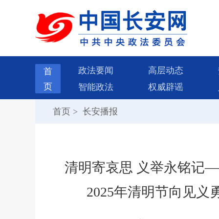
政法要闻
高层动态
首
页
智能政法
权威辟谣
首页
>
长安播报
清明寄哀思 义举永铭记
2025年清明节向见