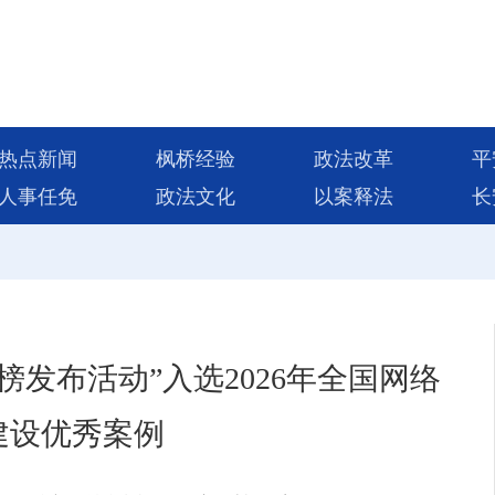
热点新闻
枫桥经验
政法改革
平
人事任免
政法文化
以案释法
长
发布活动”入选2026年全国网络
建设优秀案例