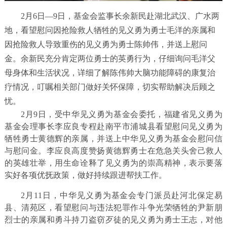
2月6日—9日，基金会监事长余新民赴湖北武汉、广水两
地，看望慰问因抢险救人牺牲的见义勇为勇士毛洋的亲属和
因抢险救人导致重伤的见义勇为勇士陈帅伟，并送上慰问
金。余新民充分肯定两位勇士的英勇行为，仔细询问毛洋父
母身体和生活状况，详细了解陈伟帅大脑功能障碍的康复治
疗情况，叮嘱相关部门做好关怀保障，切实帮助解决后顾之
忧。
2月9日，受中华见义勇为基金会委托，福建省见义勇为
基金会理事长李应良专程赴南平市浦城县看望慰问见义勇为
牺牲勇士黄德辉的亲属，并送上中华见义勇为基金会慰问信
与慰问金。李应良高度赞扬黄德辉勇士在危急关头舍己救人
的英雄壮举，用生命诠释了见义勇为的崇高精神，表示要落
实好各项优抚政策，做好持续跟进帮扶工作。
2月11日，中华见义勇为基金会专门派员赴河北保定易
县、清苑区，看望慰问与违法犯罪作斗争光荣牺牲的尹新朋
烈士的亲属和勇斗持刀盗窃歹徒的见义勇为勇士王志，对他