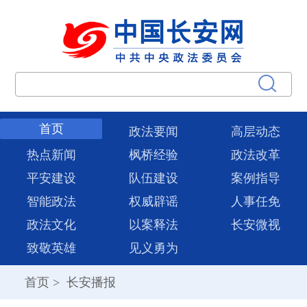
首页
政法要闻
高层动态
热点新闻
枫桥经验
政法改革
平安建设
队伍建设
案例指导
智能政法
权威辟谣
人事任免
政法文化
以案释法
长安微视
致敬英雄
见义勇为
首页
>
长安播报