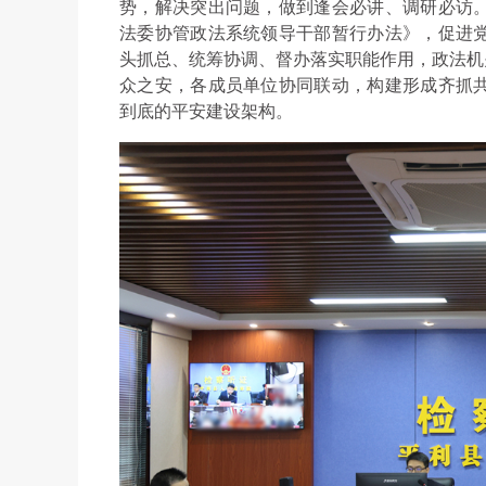
势，解决突出问题，做到逢会必讲、调研必访
法委协管政法系统领导干部暂行办法》，促进
头抓总、统筹协调、督办落实职能作用，政法机
众之安，各成员单位协同联动，构建形成齐抓
到底的平安建设架构。