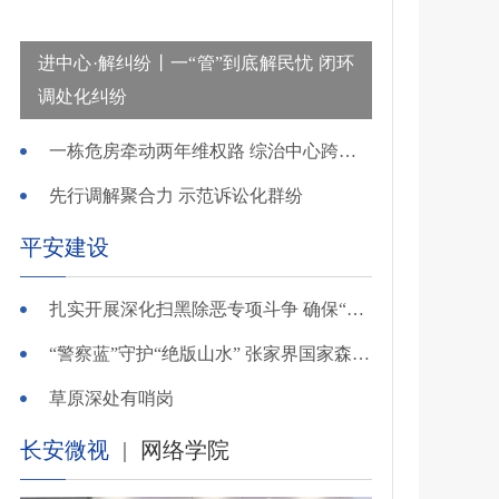
进中心·解纠纷丨一“管”到底解民忧 闭环
调处化纠纷
一栋危房牵动两年维权路 综治中心跨省寻鉴解民忧
先行调解聚合力 示范诉讼化群纷
平安建设
扎实开展深化扫黑除恶专项斗争 确保“全年全域平平安安、平平稳稳”——广东召开全省扫黑除恶专项斗争视频
“警察蓝”守护“绝版山水” 张家界国家森林公园景区派出所深化“生态警务”建设
草原深处有哨岗
长安微视
|
网络学院