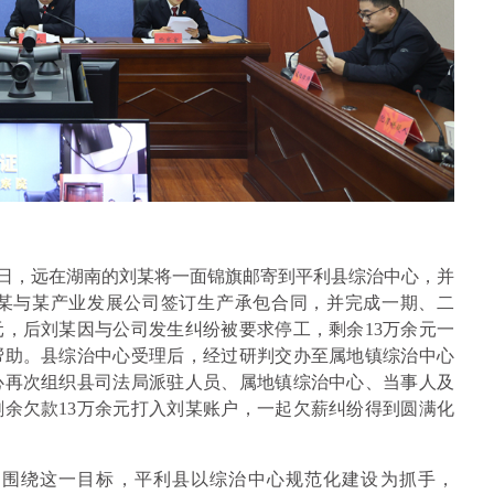
月18日，远在湖南的刘某将一面锦旗邮寄到平利县综治中心，并
某与某产业发展公司签订生产承包合同，并完成一期、二
元，后刘某因与公司发生纠纷被要求停工，剩余13万余元一
帮助。县综治中心受理后，经过研判交办至属地镇综治中心
心再次组织县司法局派驻人员、属地镇综治中心、当事人及
余欠款13万余元打入刘某账户，一起欠薪纠纷得到圆满化
，围绕这一目标，平利县以综治中心规范化建设为抓手，