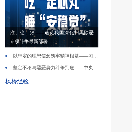
准、稳、狠——速览我国深化扫黑除恶
专项斗争最新部署
以坚定的理想信念筑牢精神根基——习近平党建思想理论品格系列述评之一
坚定不移与黑恶势力斗争到底——中央政法委负责同志就开展深化扫黑除恶专项斗争有关问题答记者问
枫桥经验