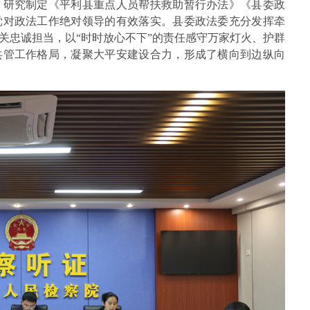
。研究制定《平利县重点人员帮扶救助暂行办法》《县委政
党对政法工作绝对领导的有效落实。县委政法委充分发挥牵
关忠诚担当，以“时时放心不下”的责任感守万家灯火、护群
共管工作格局，凝聚大平安建设合力，形成了横向到边纵向