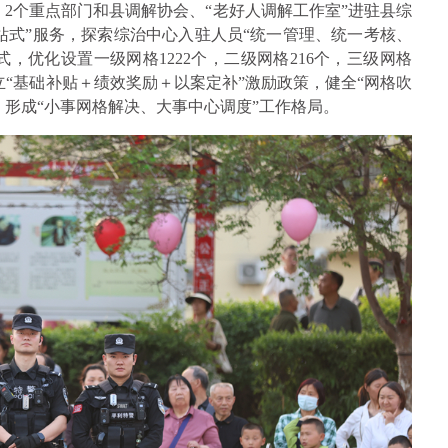
、2个重点部门和县调解协会、“老好人调解工作室”进驻县综
站式”服务，探索综治中心入驻人员“统一管理、统一考核、
式，优化设置一级网格1222个，二级网格216个，三级网格
，建立“基础补贴＋绩效奖励＋以案定补”激励政策，健全“网格吹
，形成“小事网格解决、大事中心调度”工作格局。