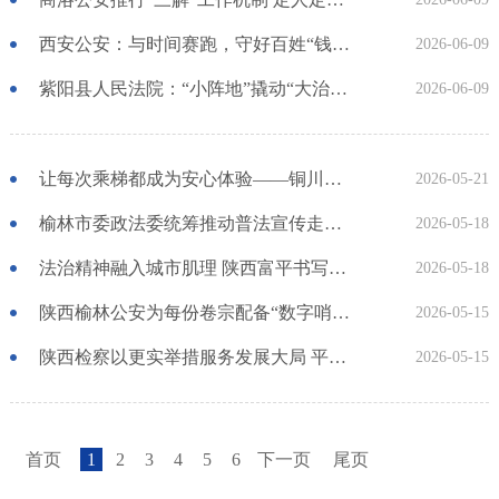
西安公安：与时间赛跑，守好百姓“钱袋子”
2026-06-09
紫阳县人民法院：“小阵地”撬动“大治理”
2026-06-09
让每次乘梯都成为安心体验——铜川市王益区人民检察院以公益力量守护群众安全
2026-05-21
榆林市委政法委统筹推动普法宣传走深走实 法治精神如春雨般浸润塞上大地
2026-05-18
法治精神融入城市肌理 陕西富平书写法治政府建设新篇章
2026-05-18
陕西榆林公安为每份卷宗配备“数字哨兵”
2026-05-15
陕西检察以更实举措服务发展大局 平安升级如春笋拔节般可感可知
2026-05-15
首页
1
2
3
4
5
6
下一页
尾页