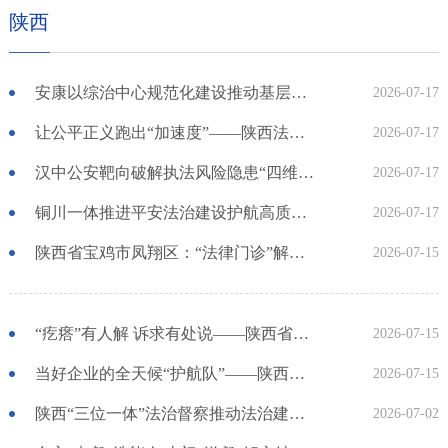
陕西
安康以综治中心规范化建设推动基层社会治理效能提升
2026-07-17
让公平正义跑出“加速度”——陕西法院开展“陕亮执行·2026”专项执行行动破解执行难
2026-07-17
汉中公安靶向破解执法风险隐患“四维”工作体系持续提升执法质效
2026-07-17
铜川一体推进平安法治建设护航高质量发展
2026-07-17
陕西省宝鸡市凤翔区：“法律门诊”解心结
2026-07-15
“疙瘩”有人解 诉求有处说——陕西省延安市延长县探索基层社会治理现代化新路径
2026-07-15
当好企业的全天候“护航队”——陕西西安经侦以精准警务优化法治化营商环境
2026-07-15
陕西“三位一体”法治督察推动法治建设提质增效
2026-07-02