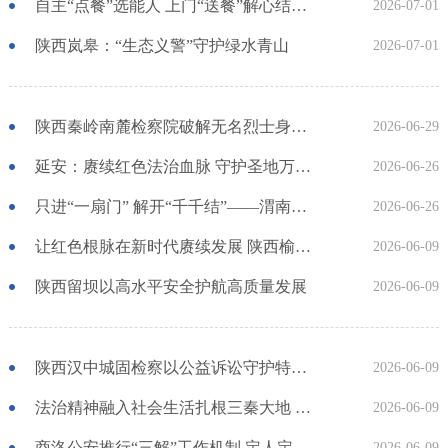
自主“点餐”选能人 上门“送餐”解心结——陕西延川县探索推行“菜单式”矛盾纠纷调处模式
2026-07-01
陕西岚皋：“生态义警”守护绿水青山
2026-07-01
陕西秦岭南麓检察院破解无名烈士身份认定难题
2026-06-29
延安：赓续红色法治血脉 守护圣地万家安宁
2026-06-26
只进“一扇门” 解开“千千结”——渭南推动综治中心与信访接待中心深度融合
2026-06-26
让红色根脉在新时代赓续发展 陕西榆林检察机关“赤检长歌”保护革命旧址
2026-06-09
陕西留坝以高水平安全护航高质量发展
2026-06-09
陕西汉中城固检察以公益诉讼守护特殊群体 打破紧急呼救的“无声壁垒”
2026-06-09
法治精神融入社会生活扎根三秦大地 陕西法院“民法典宣传月”普法见实效
2026-06-09
商洛公安推行“三解”工作机制 定人定时定制度攻关问题症结
2026-06-09