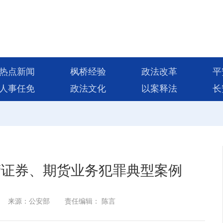
热点新闻
枫桥经验
政法改革
平
人事任免
政法文化
以案释法
长
营证券、期货业务犯罪典型案例
来源：公安部
责任编辑： 陈言