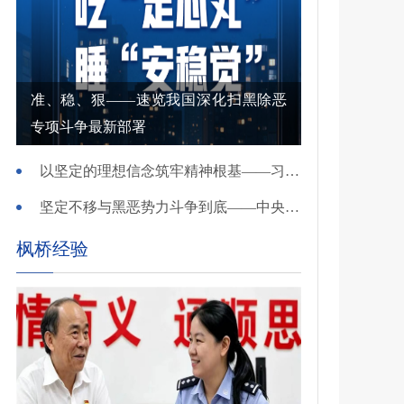
准、稳、狠——速览我国深化扫黑除恶
专项斗争最新部署
以坚定的理想信念筑牢精神根基——习近平党建思想理论品格系列述评之一
坚定不移与黑恶势力斗争到底——中央政法委负责同志就开展深化扫黑除恶专项斗争有关问题答记者问
枫桥经验