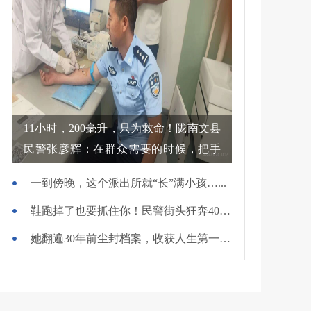
11小时，200毫升，只为救命！陇南文县
民警张彦辉：在群众需要的时候，把手
伸过去
一到傍晚，这个派出所就“长”满小孩…...
鞋跑掉了也要抓住你！民警街头狂奔400米擒贼
她翻遍30年前尘封档案，收获人生第一面锦旗