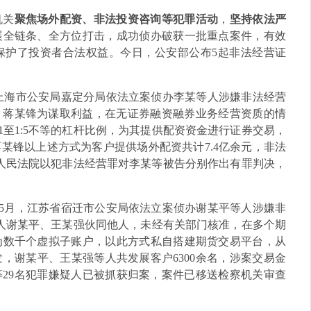
机关
聚焦场外配资、非法投资咨询等犯罪活动
，
坚持依法严
展全链条、全方位打击，成功侦办破获一批重点案件，有效
保护了投资者合法权益。今日，公安部公布5起非法经营证
月，上海市公安局嘉定分局依法立案侦办李某等人涉嫌非法经营
李某、蒋某锋为谋取利益，在无证券融资融券业务经营资质的情
1至1:5不等的杠杆比例，为其提供配资资金进行证券交易，
某锋以上述方式为客户提供场外配资共计7.4亿余元，非法
一中级人民法院以犯非法经营罪对李某等被告分别作出有罪判决，
4年5月，江苏省宿迁市公安局依法立案侦办谢某平等人涉嫌非
疑人谢某平、王某强伙同他人，未经有关部门核准，在多个期
为数千个虚拟子账户，以此方式私自搭建期货交易平台，从
，谢某平、王某强等人共发展客户6300余名，涉案交易金
等29名犯罪嫌疑人已被抓获归案，案件已移送检察机关审查