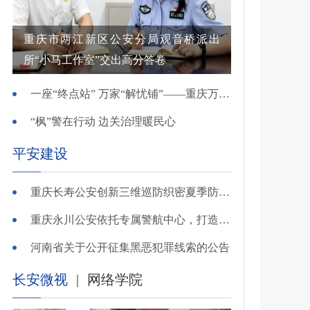
重庆市两江新区公安分局观音桥派出
所“小马工作室”交出高分答卷
一座“终点站” 万家“解忧铺”——重庆万州综治中心基层治理创新实践观察
“枫”警在行动 边关治理暖民心
平安建设
重庆长寿公安创新三维巡防织密夏季防溺水安全网
重庆永川公安依托专属警航中心，打造“全域感知、智能研判”智慧警务模式
河南省关于公开征集黑恶犯罪线索的公告
长安微视
|
网络学院