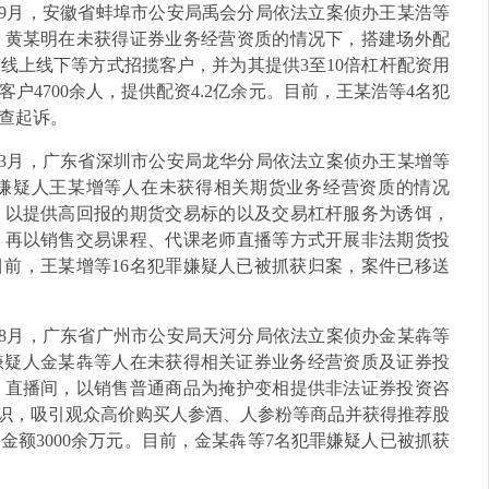
4年9月，安徽省蚌埠市公安局禹会分局依法立案侦办王某浩等
、黄某明在未获得证券业务经营资质的情况下，搭建场外配
线上线下等方式招揽客户，并为其提供3至10倍杠杆配资用
户4700余人，提供配资4.2亿余元。目前，王某浩等4名犯
查起诉。
4年3月，广东省深圳市公安局龙华分局依法立案侦办王某增等
罪嫌疑人王某增等人在未获得相关期货业务经营资质的情况
，以提供高回报的期货交易标的以及交易杠杆服务为诱饵，
，再以销售交易课程、代课老师直播等方式开展非法期货投
目前，王某增等16名犯罪嫌疑人已被抓获归案，案件已移送
4年8月，广东省广州市公安局天河分局依法立案侦办金某犇等
罪嫌疑人金某犇等人在未获得相关证券业务经营资质及证券投
、直播间，以销售普通商品为掩护变相提供非法证券投资咨
知识，吸引观众高价购买人参酒、人参粉等商品并获得推荐股
额3000余万元。目前，金某犇等7名犯罪嫌疑人已被抓获