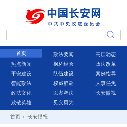
首页
政法要闻
高层动态
热点新闻
枫桥经验
政法改革
平安建设
队伍建设
案例指导
智能政法
权威辟谣
人事任免
政法文化
以案释法
长安微视
致敬英雄
见义勇为
首页
>
长安播报