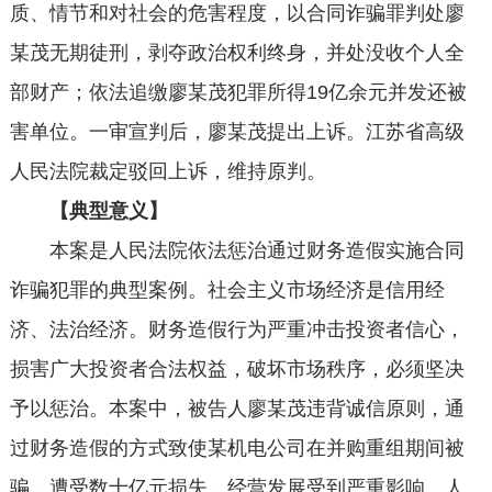
质、情节和对社会的危害程度，以合同诈骗罪判处廖
某茂无期徒刑，剥夺政治权利终身，并处没收个人全
部财产；依法追缴廖某茂犯罪所得19亿余元并发还被
害单位。一审宣判后，廖某茂提出上诉。江苏省高级
人民法院裁定驳回上诉，维持原判。
【典型意义】
本案是人民法院依法惩治通过财务造假实施合同
诈骗犯罪的典型案例。社会主义市场经济是信用经
济、法治经济。财务造假行为严重冲击投资者信心，
损害广大投资者合法权益，破坏市场秩序，必须坚决
予以惩治。本案中，被告人廖某茂违背诚信原则，通
过财务造假的方式致使某机电公司在并购重组期间被
骗，遭受数十亿元损失，经营发展受到严重影响。人