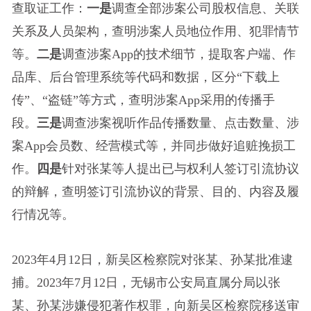
查取证工作：
一是
调查全部涉案公司股权信息、关联
关系及人员架构，查明涉案人员地位作用、犯罪情节
等。
二是
调查涉案App的技术细节，提取客户端、作
品库、后台管理系统等代码和数据，区分“下载上
传”、“盗链”等方式，查明涉案App采用的传播手
段。
三是
调查涉案视听作品传播数量、点击数量、涉
案App会员数、经营模式等，并同步做好追赃挽损工
作。
四是
针对张某等人提出已与权利人签订引流协议
的辩解，查明签订引流协议的背景、目的、内容及履
行情况等。
2023年4月12日，新吴区检察院对张某、孙某批准逮
捕。2023年7月12日，无锡市公安局直属分局以张
某、孙某涉嫌侵犯著作权罪，向新吴区检察院移送审