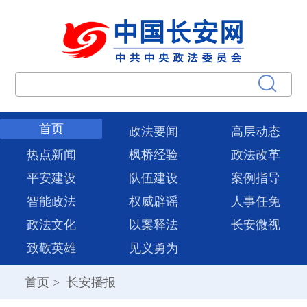
首页
政法要闻
高层动态
热点新闻
枫桥经验
政法改革
平安建设
队伍建设
案例指导
智能政法
权威辟谣
人事任免
政法文化
以案释法
长安微视
致敬英雄
见义勇为
首页
>
长安播报