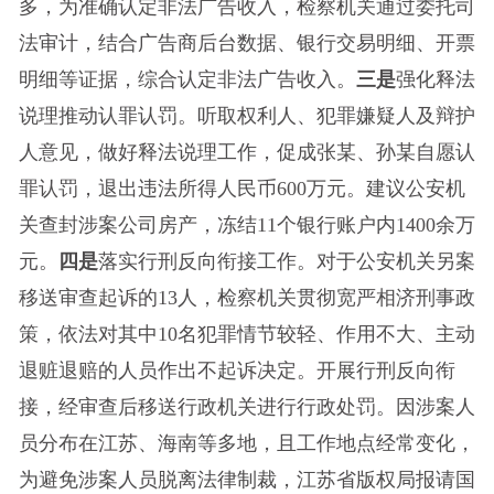
多，为准确认定非法广告收入，检察机关通过委托司
法审计，结合广告商后台数据、银行交易明细、开票
明细等证据，综合认定非法广告收入。
三是
强化释法
说理推动认罪认罚。听取权利人、犯罪嫌疑人及辩护
人意见，做好释法说理工作，促成张某、孙某自愿认
罪认罚，退出违法所得人民币600万元。建议公安机
关查封涉案公司房产，冻结11个银行账户内1400余万
元。
四是
落实行刑反向衔接工作。对于公安机关另案
移送审查起诉的13人，检察机关贯彻宽严相济刑事政
策，依法对其中10名犯罪情节较轻、作用不大、主动
退赃退赔的人员作出不起诉决定。开展行刑反向衔
接，经审查后移送行政机关进行行政处罚。因涉案人
员分布在江苏、海南等多地，且工作地点经常变化，
为避免涉案人员脱离法律制裁，江苏省版权局报请国