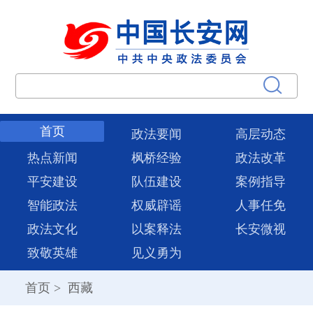
首页
政法要闻
高层动态
热点新闻
枫桥经验
政法改革
平安建设
队伍建设
案例指导
智能政法
权威辟谣
人事任免
政法文化
以案释法
长安微视
致敬英雄
见义勇为
首页
>
西藏