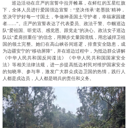
巡边活动在庄严的宣誓中拉开帷幕，在鲜红的五星红旗
下，全体人员进行爱国强边宣誓：“坚决传承‘老墨脱’精神，
坚决守护好每一寸国土，争做神圣国土守护者，幸福家园建
者……”。庄严的宣誓表达了代表委员、政法干警、巾帼巡边
队“爱祖国、听党话、感党恩、跟党走”的决心。政法女子巡边
队以“柔肩担重任”的信念，用脚步丈量国境线，用忠诚捍卫祖
国的领土完整。她们在高山峡谷间巡逻，排查安全隐患，成
为边疆安宁的“移动屏障”，并在巡边过程中，为抵边群众讲解
《中华人民共和国反间谍法》《中华人民共和国国家安全
法》等相关法律法规，进一步提高抵边村民对维护国家安全
的知晓率、参与率，激发广大群众戍边卫国的热情，践行人
人都是戍边员，人人都是哨兵的责任和义务。