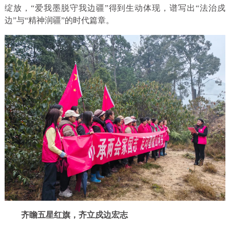
绽放，“爱我墨脱守我边疆”得到生动体现，谱写出“法治戍
边”与“精神润疆”的时代篇章。
齐瞻五星红旗，齐立戍边宏志