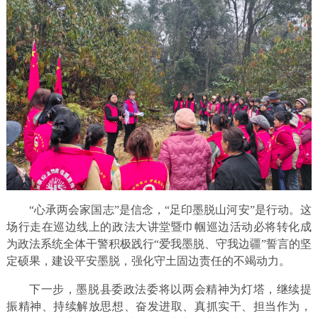
“心承两会家国志”是信念，“足印墨脱山河安”是行动。这
场行走在巡边线上的政法大讲堂暨巾帼巡边活动必将转化成
为政法系统全体干警积极践行“爱我墨脱、守我边疆”誓言的坚
定硕果，建设平安墨脱，强化守土固边责任的不竭动力。
下一步，墨脱县委政法委将以两会精神为灯塔，继续提
振精神、持续解放思想、奋发进取、真抓实干、担当作为，