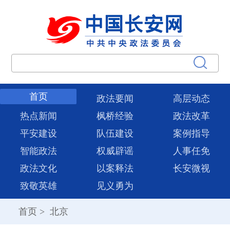
首页
政法要闻
高层动态
热点新闻
枫桥经验
政法改革
平安建设
队伍建设
案例指导
智能政法
权威辟谣
人事任免
政法文化
以案释法
长安微视
致敬英雄
见义勇为
首页
>
北京