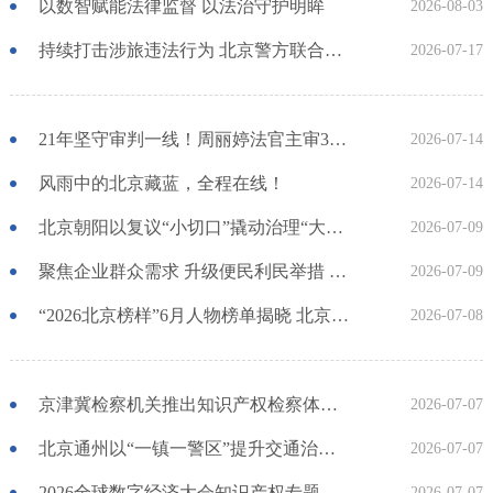
以数智赋能法律监督 以法治守护明眸
2026-08-03
持续打击涉旅违法行为 北京警方联合多部门护航暑期旅游安全
2026-07-17
21年坚守审判一线！周丽婷法官主审3000余案件，带领支部啃下无数“硬骨头”
2026-07-14
风雨中的北京藏蓝，全程在线！
2026-07-14
北京朝阳以复议“小切口”撬动治理“大文章” 重构渠道实质解纷 以案促治赋能发展
2026-07-09
聚焦企业群众需求 升级便民利民举措 北京持续深化公安行政管理服务改革
2026-07-09
“2026北京榜样”6月人物榜单揭晓 北京政法系统3人入选！
2026-07-08
京津冀检察机关推出知识产权检察体系化协同履职机制 发布一批护航数字经济发展典型案例
2026-07-07
北京通州以“一镇一警区”提升交通治理质效
2026-07-07
2026全球数字经济大会知识产权专题论坛成功举办
2026-07-07