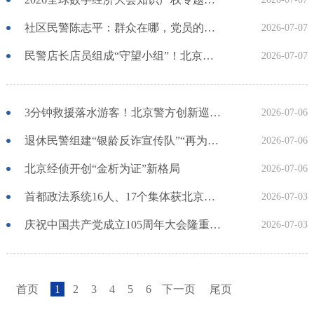
社区民警陈志平：群众在哪，党员的光就亮在哪
2026-07-07
民警店长店员组成“守望小组”！北京东城重点商业街区启动“警商守望”平安共治机制
2026-07-07
3分钟救援落水游客！北京警方创新巡控模式守护城市夜间平安
2026-07-06
退休民警组建“银龄反诈宣传队”“再为居民做点事儿”
2026-07-06
北京经侦开创“金析为证”新格局
2026-07-06
首都政法系统16人、17个集体获北京市“两优一先”表彰
2026-07-03
庆祝中国共产党成立105周年大会隆重举行 首都政法系统2人获表彰
2026-07-03
首页
1
2
3
4
5
6
下一页
尾页