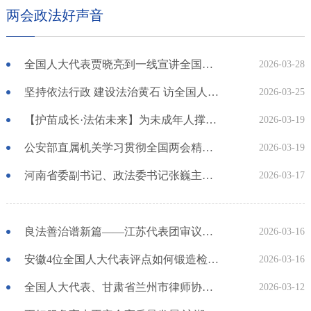
两会政法好声音
全国人大代表贾晓亮到一线宣讲全国两会精神 聚焦未来规划 畅谈低空安全
2026-03-28
坚持依法行政 建设法治黄石 访全国人大代表、湖北省黄石市市长吴之凌
2026-03-25
【护苗成长·法佑未来】为未成年人撑起清朗网络天空
2026-03-19
公安部直属机关学习贯彻全国两会精神干部大会召开 学习好贯彻好习近平总书记重要讲话和全国两会精神 努力为实现“十五五”良好开局贡献公安力量
2026-03-19
河南省委副书记、政法委书记张巍主持召开省委政法委机关委务会 传达学习贯彻全国两会精神
2026-03-17
良法善治谱新篇——江苏代表团审议生态环境法典、民族团结进步促进法草案、国家发展规划法草案综述
2026-03-16
安徽4位全国人大代表评点如何锻造检察铁军
2026-03-16
全国人大代表、甘肃省兰州市律师协会会长、甘肃锐城律师事务所主任陈灿：以专项行动为引领全面深化行政检察
2026-03-12