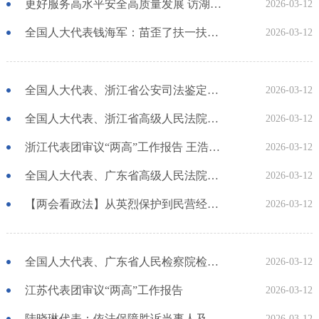
更好服务高水平安全高质量发展 访湖南省人民检察院检察长叶晓颖代表
2026-03-12
全国人大代表钱海军：苗歪了扶一扶，不能直接拔掉
2026-03-12
全国人大代表、浙江省公安司法鉴定中心主任吴微微：守护百姓“钱袋子” 筑牢终端“防护墙”
2026-03-12
全国人大代表、浙江省高级人民法院院长郑青：为未来产业发展提供有力司法保障
2026-03-12
浙江代表团审议“两高”工作报告 王浩刘捷参加
2026-03-12
全国人大代表、广东省高级人民法院院长张海波：为跑好“十五五”关键第一程提供坚强保障
2026-03-12
【两会看政法】从英烈保护到民营经济，从法治营商环境到未成年人保护 代表委员热议两院报告中“法治热词”
2026-03-12
全国人大代表、广东省人民检察院检察长冯键：持续做实“高质效办好每一个案件”
2026-03-12
江苏代表团审议“两高”工作报告
2026-03-12
陆晓琳代表：依法保障胜诉当事人及时实现权益【两会政法好声音】
2026-03-12