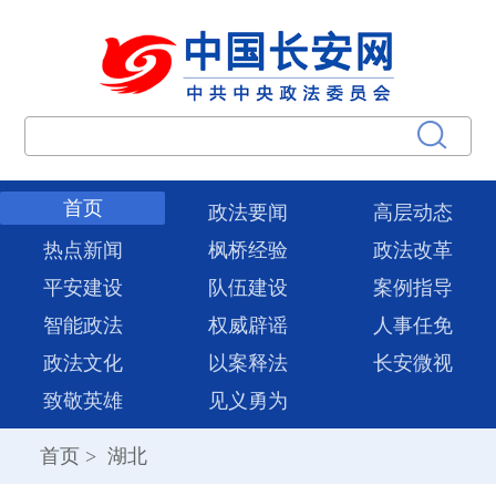
首页
政法要闻
高层动态
热点新闻
枫桥经验
政法改革
平安建设
队伍建设
案例指导
智能政法
权威辟谣
人事任免
政法文化
以案释法
长安微视
致敬英雄
见义勇为
首页
>
湖北