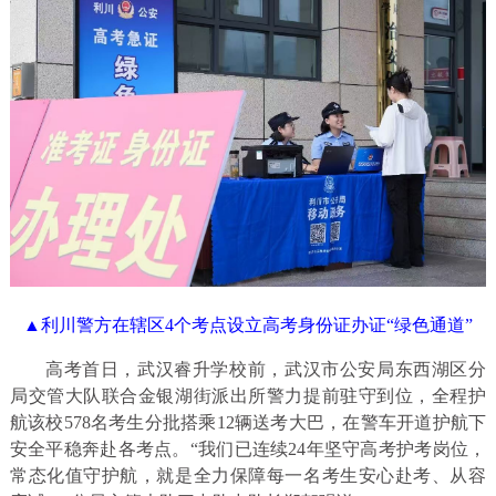
▲利川警方在辖区4个考点设立高考身份证办证“绿色通道”
高考首日，武汉睿升学校前，武汉市公安局东西湖区分
局交管大队联合金银湖街派出所警力提前驻守到位，全程护
航该校578名考生分批搭乘12辆送考大巴，在警车开道护航下
安全平稳奔赴各考点。“我们已连续24年坚守高考护考岗位，
常态化值守护航，就是全力保障每一名考生安心赴考、从容