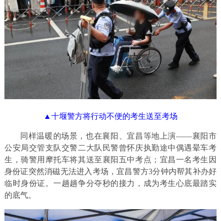
▲十堰警方将行动不便的考生送至考场
同样温暖的场景，也在襄阳、宜昌等地上演——襄阳市
公安局交管支队交警二大队民警曾怀庆执勤途中偶遇晕车考
生，骑警用摩托车将其送至襄阳五中考点；宜昌一名考生因
身份证突然消磁无法进入考场，宜昌警方3分钟内帮其补办好
临时身份证。一趟趟争分夺秒的接力，成为考生心底最踏实
的底气。