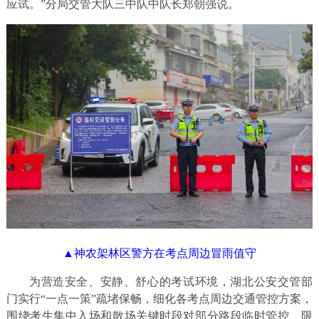
应试。”分局交管大队三中队中队长郑朝强说。
▲神农架林区警方在考点周边冒雨值守
为营造安全、安静、舒心的考试环境，湖北公安交管部
门实行“一点一策”疏堵保畅，细化各考点周边交通管控方案，
围绕考生集中入场和散场关键时段对部分路段临时管控、限