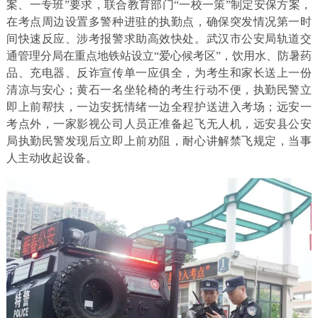
案、一专班”要求，联合教育部门“一校一策”制定安保方案，
在考点周边设置多警种进驻的执勤点，确保突发情况第一时
间快速反应、涉考报警求助高效快处。武汉市公安局轨道交
通管理分局在重点地铁站设立“爱心候考区”，饮用水、防暑药
品、充电器、反诈宣传单一应俱全，为考生和家长送上一份
清凉与安心；黄石一名坐轮椅的考生行动不便，执勤民警立
即上前帮扶，一边安抚情绪一边全程护送进入考场；远安一
考点外，一家影视公司人员正准备起飞无人机，远安县公安
局执勤民警发现后立即上前劝阻，耐心讲解禁飞规定，当事
人主动收起设备。