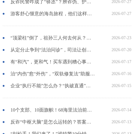
反诈民警咋成了“驿丞”？辨诈伪、护民生，这个派出所有新招
2026-07-27
游客舒心惬意的海岛旅程，他们这样守护！
2026-07-27
“顶梁柱”倒了，祖孙三人何去何从？检察履职让司法温暖跨越海峡
2026-07-23
从定分止争到“法治问诊”，司法让创新的火种更“燃”！
2026-07-20
有“和汽”，更和气！买车遇到糟心事？这个工作室帮您解忧
2026-07-17
治“内伤”愈“外伤”，“双轨修复法”助服刑人员走向新生
2026-07-16
企业“执行不能”怎么办？“执破直通”点亮重生之光！
2026-07-15
10个支部、10面旗帜！68海里法治前沿燃起信仰的回响
2026-07-14
反诈“中枢大脑”是怎么运转的？答案在这里！
2026-07-13
“别松手！我们来了！”巡特警10分钟救起落水女子
2026-07-13