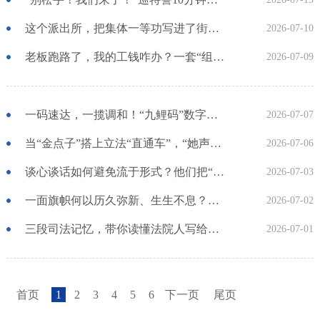
这个派出所，把集体一等功写进了街巷烟火里......
2026-07-10
老板跑路了，我的工钱咋办？一套“组合拳”破解忧“酬”困局
2026-07-09
一码速达，一揽调和！“九鲤码”数字赋能高效解民忧
2026-07-07
当“金点子”搭上立法“直通车”，“她声音”有更大回响！
2026-07-06
谈心谈话如何避免流于形式？他们把“话筒”交给民警！
2026-07-03
一面旗帜何以历久弥新、生生不息？这场研讨会带你一探究竟
2026-07-02
三段司法记忆，带你读懂法院人写给党的初心告白
2026-07-01
首页
1
2
3
4
5
6
下一页
尾页