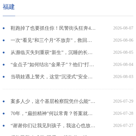
福建
鞋跑掉了也要抓住你！民警街头狂奔400米擒贼
2026-08-07
一次“看见”和三个月“不放弃”，救回了一个孩子！
2026-08-06
从濒临灭失到重获“新生”，沉睡的长征记忆如何被唤醒？
2026-08-05
“金点子”如何结出“金果子”？他们“打开”法庭，让民意更畅通
2026-08-04
当萌娃遇上警犬，这堂“沉浸式”安全教育课超走心！
2026-08-03
案多人少，这个基层检察院凭什么能“破壁出圈”？
2026-07-29
70年，“扁担精神”何以常青？答案就写在......
2026-07-28
“谢谢你们让我见到孩子，我这心也放下了”
2026-07-27