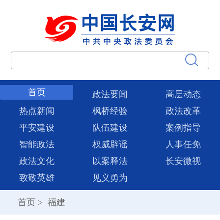
首页
政法要闻
高层动态
热点新闻
枫桥经验
政法改革
平安建设
队伍建设
案例指导
智能政法
权威辟谣
人事任免
政法文化
以案释法
长安微视
致敬英雄
见义勇为
首页
>
福建