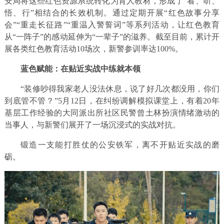
安局将这些红色资源系统转化为育人教材，形成了“看、听、
悟、行”相结合的长效机制。通过定期开展“红色故事分享
会”“重走长征路”“重温入警誓词”等系列活动，让红色教育
从“一阵子”的感动延伸为“一辈子”的滋养。
截至目前，累计开
展各类红色教育活动10场次，新警参训率达100%。
蓝色赋能：在贴近实战中练就本领
“装修吵得我家老人没法休息，说了好几次都没用，你们
到底管不管？”5月12日，在纠纷调解模拟课堂上，有着20年
基层工作经验的大同派出所社区民警曾土林扮演情绪激动的
当事人，与新警们展开了一场沉浸式的实战对抗。
锻造一支能打胜仗的公安铁军，离不开贴近实战的磨
砺。