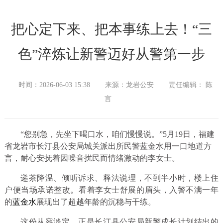
把心定下来、把本事练上去！“三
色”淬炼让新警迈好从警第一步
时间：2026-06-03 15:38
来源：龙岩公安
责任编辑： 陈
言
“您别急，先坐下喝口水，咱们慢慢说。”5月19日，福建
省龙岩市长汀县公安局城关派出所民警蓝金水用一口地道方
言，耐心安抚着因噪音扰民而情绪激动的李女士。
递茶降温、倾听诉求、释法说理，不到半小时，楼上住
户便当场承诺整改。看着李女士舒展的眉头，入警不满一年
的
蓝金水
展现出了超越年龄的沉稳与干练。
这份从容淡定，正是长汀县公安局新警成长计划结出的