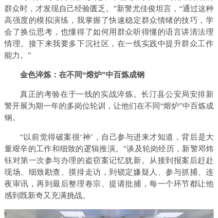
群众时，才发现自己经验匮乏。”新警尤佳俊坦言，“通过这种
高强度的模拟演练，我掌握了快速稳定群众情绪的技巧，学
会了换位思考，也懂得了如何用群众听得懂的语言讲清法理
情理。接下来我要多下沉社区，在一线实践中提升群众工作
能力。”
金色淬炼：在不同“熔炉”中百炼成钢
真正的考验在于一线的实战淬炼。长汀县公安局安排新
警开展为期一年的多岗位轮训，让他们在不同“熔炉”中百炼成
钢。
“以前觉得破案很‘神’，自己参与进来才知道，背后是大
量艰辛的工作和细致的逻辑推演。”谈及轮岗经历，新警邓炜
钰对第一次参与办理的盗窃案记忆犹新。从接到报案后赶赴
现场、细致勘查、摸排走访，到锁定嫌疑人、参与抓捕、连
夜审讯，再到最后整理卷宗、提请批捕，每一个环节都让他
感到既新奇又充满挑战。