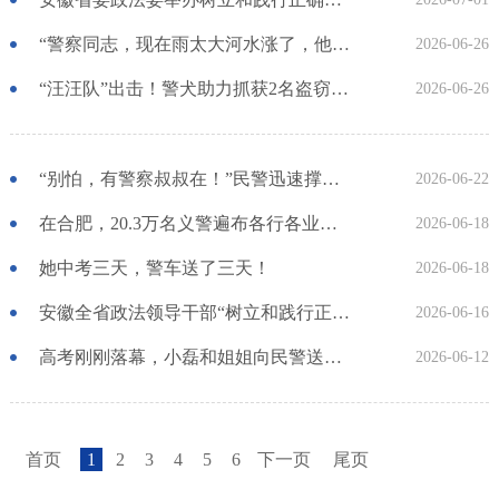
“警察同志，现在雨太大河水涨了，他被困在河对岸回不来了！”
2026-06-26
“汪汪队”出击！警犬助力抓获2名盗窃嫌疑人！
2026-06-26
“别怕，有警察叔叔在！”民警迅速撑开门缝，一把抱起孩子冲向警车……
2026-06-22
在合肥，20.3万名义警遍布各行各业，汇聚守护千万人口城市平安建设强大力量……
2026-06-18
她中考三天，警车送了三天！
2026-06-18
安徽全省政法领导干部“树立和践行正确政绩观 建设德才兼备的高素质政法队伍”专题研讨班开班
2026-06-16
高考刚刚落幕，小磊和姐姐向民警送来锦旗！
2026-06-12
首页
1
2
3
4
5
6
下一页
尾页