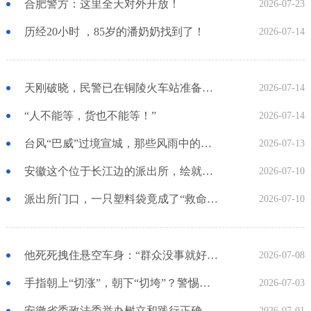
合肥警方：这里全天对外开放！
2026-07-23
历经20小时 ，85岁的潘奶奶找到了！
2026-07-14
天刚破晓，民警已在铜陵火车站准备伏击抓捕！
2026-07-14
“人不能等，货也不能等！”
2026-07-14
台风“巴威”过境宣城，那些风雨中的身影……
2026-07-13
安徽这个位于长江边的派出所，绘就江畔美丽生态画卷！
2026-07-10
派出所门口，一只塑料袋竟成了“救命神器”！
2026-07-10
他死死拽住悬空车身：“群众没事就好”！
2026-07-08
手指朝上“切涨”，朝下“切垮”？警惕直播赌石“一刀暴富”陷阱
2026-07-03
安徽省委政法委举办树立和践行正确政绩观学习教育暨“七一”专题党课报告会
2026-07-01