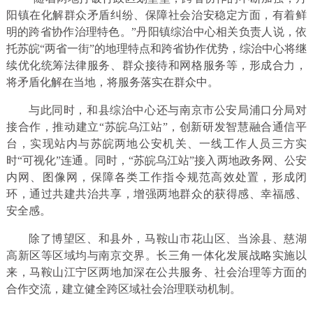
阳镇在化解群众矛盾纠纷、保障社会治安稳定方面，有着鲜
明的跨省协作治理特色。”丹阳镇综治中心相关负责人说，依
托苏皖“两省一街”的地理特点和跨省协作优势，综治中心将继
续优化统筹法律服务、群众接待和网格服务等，形成合力，
将矛盾化解在当地，将服务落实在群众中。
与此同时，和县综治中心还与南京市公安局浦口分局对
接合作，推动建立“苏皖乌江站”，创新研发智慧融合通信平
台，实现站内与苏皖两地公安机关、一线工作人员三方实
时“可视化”连通。同时，“苏皖乌江站”接入两地政务网、公安
内网、图像网，保障各类工作指令规范高效处置，形成闭
环，通过共建共治共享，增强两地群众的获得感、幸福感、
安全感。
除了博望区、和县外，马鞍山市花山区、当涂县、慈湖
高新区等区域均与南京交界。长三角一体化发展战略实施以
来，马鞍山江宁区两地加深在公共服务、社会治理等方面的
合作交流，建立健全跨区域社会治理联动机制。