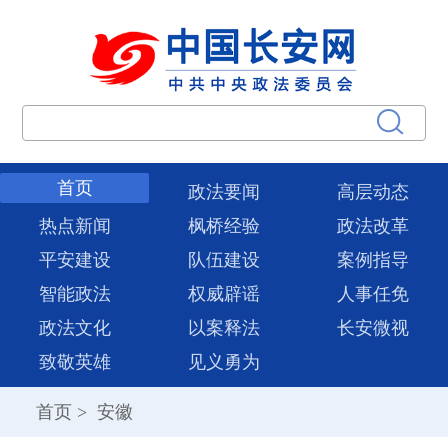
首页
政法要闻
高层动态
热点新闻
枫桥经验
政法改革
平安建设
队伍建设
案例指导
智能政法
权威辟谣
人事任免
政法文化
以案释法
长安微视
致敬英雄
见义勇为
首页
>
安徽