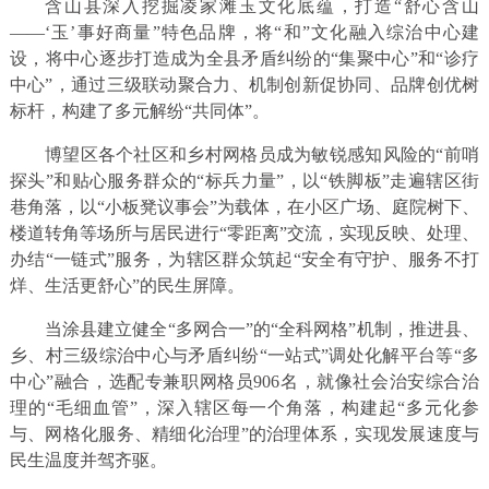
含山县深入挖掘凌家滩玉文化底蕴，打造“舒心含山
——‘玉’事好商量”特色品牌，将“和”文化融入综治中心建
设，将中心逐步打造成为全县矛盾纠纷的“集聚中心”和“诊疗
中心”，通过三级联动聚合力、机制创新促协同、品牌创优树
标杆，构建了多元解纷“共同体”。
博望区各个社区和乡村网格员成为敏锐感知风险的“前哨
探头”和贴心服务群众的“标兵力量”，以“铁脚板”走遍辖区街
巷角落，以“小板凳议事会”为载体，在小区广场、庭院树下、
楼道转角等场所与居民进行“零距离”交流，实现反映、处理、
办结“一链式”服务，为辖区群众筑起“安全有守护、服务不打
烊、生活更舒心”的民生屏障。
当涂县建立健全“多网合一”的“全科网格”机制，推进县、
乡、村三级综治中心与矛盾纠纷“一站式”调处化解平台等“多
中心”融合，选配专兼职网格员906名，就像社会治安综合治
理的“毛细血管”，深入辖区每一个角落，构建起“多元化参
与、网格化服务、精细化治理”的治理体系，实现发展速度与
民生温度并驾齐驱。