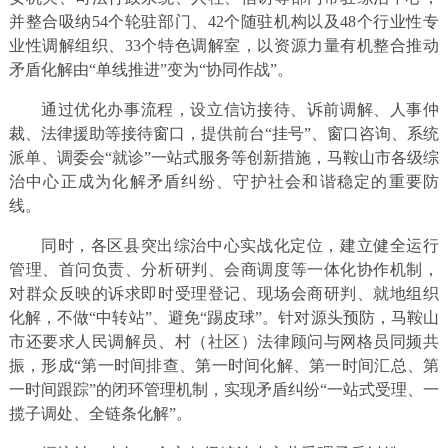
并整合吸纳54个轮驻部门、42个随驻机构以及48个行业性专
业性调解组织、33个特色调解室，以资源力量有机整合推动
矛盾化解由“单线推进”变为“协同作战”。
通过优化办事流程，设立信访接待、诉前调解、人事仲
裁、法律援助等接待窗口，提供前台“挂号”、窗口咨询、系统
派单、调委会“就诊”一站式服务等创新措施，马鞍山市各级综
治中心正成为化解矛盾纠纷、守护社会和谐稳定的重要防
线。
同时，各区县突出综治中心实战化定位，建立健全运行
管理、首问负责、分析研判、会商调度等一体化协作机制，
对群众反映的诉求即时受理登记、现场会商研判、就地组织
化解，不做“中转站”、避免“踢皮球”。针对源头预防，马鞍山
市还要求人民调解员、村（社区）法律顾问与网格员同频共
振，形成“第一时间排查、第一时间化解、第一时间汇总、第
一时间跟踪”的闭环管理机制，实现矛盾纠纷“一站式受理、一
揽子调处、全链条化解”。