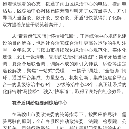
抱着试试看的心态，拨通了雨山区综治中心的电话。接到电
话后，区综治中心网格员陈芳随即叫来了双方当事人，并引
导两人当面谈、敞开谈、交心谈。矛盾很快就得到了化解，
双方提着菜篮子说笑着离开了。
从“带着怨气来”到“怀揣和气回”，正是综治中心规范化建
设的目的所在，也是社会治安综合治理更高效运转的生动注
脚。今年以来，马鞍山市持续深化综治中心规范化、实体化
建设，采用一张清晰、管用的法治化“路线图”：简单矛盾当场
调，复杂矛盾联合调，调解不成的则引入仲裁、诉讼等法定
途径解决，聚焦“一站式”受理、“一揽子”调处、“全链条”闭
环，通过平台集成、力量整合、机制创新，集成搭建多平台
合一的县级综治中心9个、乡级综治中心48个，真正让矛盾的
化解告别“马拉松”、驶入“快车道”，取得了良好的社会效果。
有矛盾纠纷就要到综治中心
在马鞍山市委政法委的统筹指导下，按照应驻尽驻、需
驻尽驻的原则，全市各县区推动政法委、法院、检察院、公
安机关、司法行政系统、人社、信访等部门常驻综治中心，