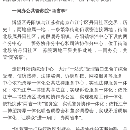
一同办公共管苏皖“两省事”
博望区丹阳镇与江苏省南京市江宁区丹阳社区交界，历
史上，两地曾属一地，一条繁华街道仍紧密连接两地，街道
北段属丹阳社区，南段属丹阳镇。丹阳镇综治中心下设的两
个分中心——警务协作分中心和司法协作分中心，位于街道
北段的丹阳社区，苏皖两地干警共驻此处，一同办公，共
管“两省事”。
走进丹阳镇综治中心，大厅“一站式”受理窗口集合了综合
受理、信访接待、法律咨询、诉调对接、网格服务等服务，
中心依托跨界一体化公共法律服务中心，实现法律服务一体
化；依托江宁—博望共享法庭，实现诉讼服务一体化；依托
江宁—博望跨区域检察协作办公室，实现检察工作一体化；
依托皖苏“两省一街”警务室，实现警务协作一体化；依托江宁
—博望跨界一体化联合调委会和董乡调委会，实现矛盾调解
一体化，让群众“进一扇门，办两省事”。
“随着两地打破行政区划壁垒，跨省协作的不断加强，丹