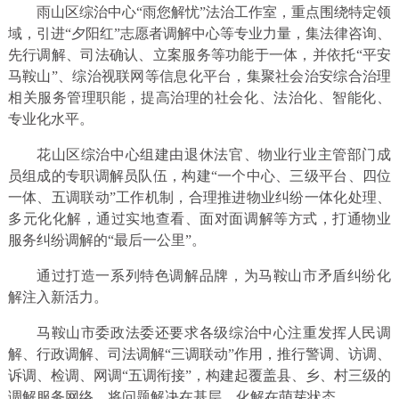
雨山区综治中心“雨您解忧”法治工作室，重点围绕特定领
域，引进“夕阳红”志愿者调解中心等专业力量，集法律咨询、
先行调解、司法确认、立案服务等功能于一体，并依托“平安
马鞍山”、综治视联网等信息化平台，集聚社会治安综合治理
相关服务管理职能，提高治理的社会化、法治化、智能化、
专业化水平。
花山区综治中心组建由退休法官、物业行业主管部门成
员组成的专职调解员队伍，构建“一个中心、三级平台、四位
一体、五调联动”工作机制，合理推进物业纠纷一体化处理、
多元化化解，通过实地查看、面对面调解等方式，打通物业
服务纠纷调解的“最后一公里”。
通过打造一系列特色调解品牌，为马鞍山市矛盾纠纷化
解注入新活力。
马鞍山市委政法委还要求各级综治中心注重发挥人民调
解、行政调解、司法调解“三调联动”作用，推行警调、访调、
诉调、检调、网调“五调衔接”，构建起覆盖县、乡、村三级的
调解服务网络，将问题解决在基层、化解在萌芽状态。