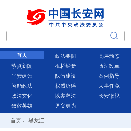
首页
政法要闻
高层动态
热点新闻
枫桥经验
政法改革
平安建设
队伍建设
案例指导
智能政法
权威辟谣
人事任免
政法文化
以案释法
长安微视
致敬英雄
见义勇为
首页
>
黑龙江