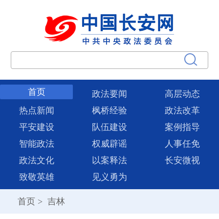
首页
政法要闻
高层动态
热点新闻
枫桥经验
政法改革
平安建设
队伍建设
案例指导
智能政法
权威辟谣
人事任免
政法文化
以案释法
长安微视
致敬英雄
见义勇为
首页
>
吉林