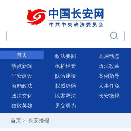
首页
政法要闻
高层动态
热点新闻
枫桥经验
政法改革
平安建设
队伍建设
案例指导
智能政法
权威辟谣
人事任免
政法文化
以案释法
长安微视
致敬英雄
见义勇为
首页
>
长安播报