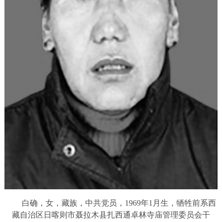
白确，女，藏族，中共党员，1969年1月生，牺牲前系西
藏自治区日喀则市聂拉木县扎西通卓林寺庙管理委员会干