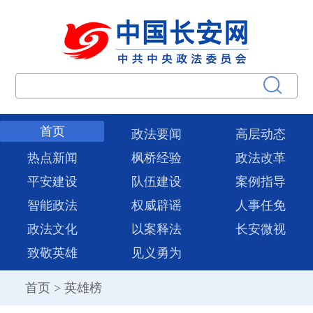
首页
政法要闻
高层动态
热点新闻
枫桥经验
政法改革
平安建设
队伍建设
案例指导
智能政法
权威辟谣
人事任免
政法文化
以案释法
长安微视
致敬英雄
见义勇为
首页
>
英雄榜