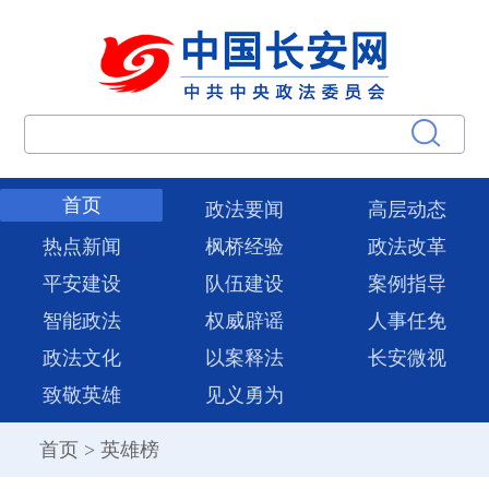
首页
政法要闻
高层动态
热点新闻
枫桥经验
政法改革
平安建设
队伍建设
案例指导
智能政法
权威辟谣
人事任免
政法文化
以案释法
长安微视
致敬英雄
见义勇为
首页
>
英雄榜