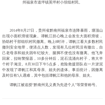
州福泉市道坪镇英坪村小坝组村民。
2014年8月27日，贵州省黔南州福泉市连降暴雨，塘顶山
出现小面积滑坡现象。谭帆江担心晚上会发生大面积滑坡，
协助村干部组织村民撤离。晚上8时许，谭帆江看大多数村民
撤到安全地带，便清点人数，发现有几位村民没有撤出，自
己老母亲和姐夫因年纪较大、腿脚不便也没有撤离。他飞奔
回家，拉响警报器，10多分钟后，泥石流涌向村子，将大半
个村子淹没。8月30日下午5点多，抢险救援部队在一片淤泥
中发现了谭帆江和其母亲、姐夫的遗体。事后统计，因撤离
及时仅有5人遇难，其中包括谭帆江和他的母亲、姐夫。
谭帆江被追授“黔南州见义勇为先进个人”等荣誉称号。