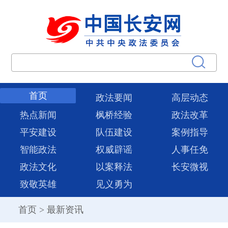
首页
政法要闻
高层动态
热点新闻
枫桥经验
政法改革
平安建设
队伍建设
案例指导
智能政法
权威辟谣
人事任免
政法文化
以案释法
长安微视
致敬英雄
见义勇为
首页
>
最新资讯