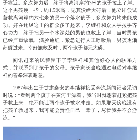
子靠近。多次努力后，终于将离河岸约3米的孩子拉上了岸。
这个男孩瘦一些，约1.5米高，见其没啥大碍后，他立即尝试
营救离河岸约六七米的另一个落水孩子，多次努力均未能成
功。好在途经这里的群众多了起来，李继祥和众人手拉手齐
心协力，终于把另一个水深处的男孩也救上了岸，当时男孩
已经严重缺氧、满脸通红，紧急进行人工呼吸后，男孩逐渐
苏醒过来。幸好施救及时，两个孩子都无大碍。
闻讯赶来的民警留下了李继祥和其他好心人的联系方
式，并联系到了孩子的父母。孩子家长当晚通过电话对李继
祥的善举深表谢意。
1987年出生于甘肃秦安的李继祥接受奔流新闻记者采访
时说：“看到两个孩子在黄河里漂着，我当时就想着赶紧把孩
子救上来，绝不能让两个孩子被水冲走。如果那天傍晚没有
把孩子救起来，我可能会责怪自己一辈子，尽管我并不会游
泳。”