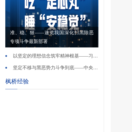
准、稳、狠——速览我国深化扫黑除恶
专项斗争最新部署
以坚定的理想信念筑牢精神根基——习近平党建思想理论品格系列述评之一
坚定不移与黑恶势力斗争到底——中央政法委负责同志就开展深化扫黑除恶专项斗争有关问题答记者问
枫桥经验