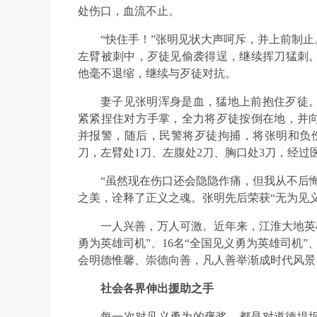
处伤口，血流不止。
“快住手！”张明见状大声呵斥，并上前制
左臂被刺中，歹徒见偷袭得逞，继续挥刀猛刺
他毫不退缩，继续与歹徒对抗。
妻子见张明浑身是血，猛地上前抱住歹徒
紧紧捏住对方手掌，全力将歹徒按倒在地，并
并报警，随后，民警将歹徒拘捕，将张明和负
刀，左臂处1刀、左腹处2刀、胸口处3刀，经过
“虽然现在伤口还会隐隐作痛，但我从不后
之美，诠释了正义之魂。张明先后荣获“无为见义
一人兴善，万人可激。近年来，江淮大地英雄
勇为英雄司机”、16名“全国见义勇为英雄司机
会明德惟馨、崇德向善，凡人善举渐成时代风景
社会各界伸出援助之手
每一次对见义勇为的褒奖，都是对道德堤