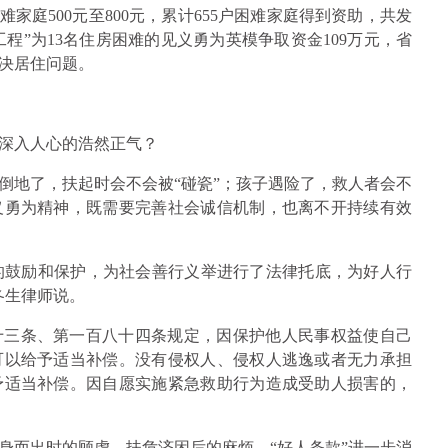
家庭500元至800元，累计655户困难家庭得到资助，共发
工程”为13名住房困难的见义勇为英模争取资金109万元，省
解决居住问题。
深入人心的浩然正气？
倒地了，扶起时会不会被“碰瓷”；孩子遇险了，救人者会不
义勇为精神，既需要完善社会诚信机制，也离不开持续有效
为的鼓励和保护，为社会善行义举进行了法律托底，为好人行
冬生律师说。
十三条、第一百八十四条规定，因保护他人民事权益使自己
可以给予适当补偿。没有侵权人、侵权人逃逸或者无力承担
予适当补偿。因自愿实施紧急救助行为造成受助人损害的，
身而出时的顾虑、扶危济困后的麻烦。“好人条款”进一步消