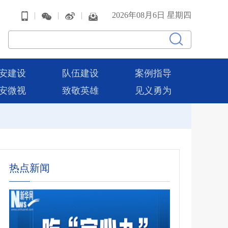
|
|
|
2026年08月6日 星期四
安建设
队伍建设
案例指导
安微视
致敬英雄
见义勇为
热点新闻