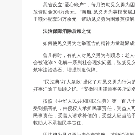
我省设立“爱心账户”，每月资助见义勇为困难
放资助金304万余元。“海航·见义勇为英模安居
里额外配套54万余元，帮助见义勇为困难英模
法治保障消除后顾之忧
如何使见义勇为之举蕴含的精神力量凝聚成
曾几何时，有的人对见义勇为有顾虑：老人
会被讹诈？化解一系列社会现实问题，弘扬见
筑牢法治基石、增强制度保障。
“民法典‘好人条款’强化了对见义勇为行
好事消除了后顾之忧。”安徽同川律师事务所鹿
按照《中华人民共和国民法典》第一百八
受到损害的，由侵权人承担民事责任，受益人
民事责任，受害人请求补偿的，受益人应当给
救助人不承担民事责任。
用法律为见义勇为者保驾护航，才能消除挺