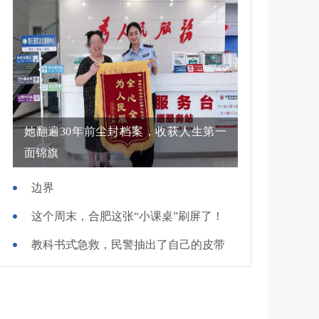
她翻遍30年前尘封档案，收获人生第一
面锦旗
边界
这个周末，合肥这张“小课桌”刷屏了！
教科书式急救，民警抽出了自己的皮带