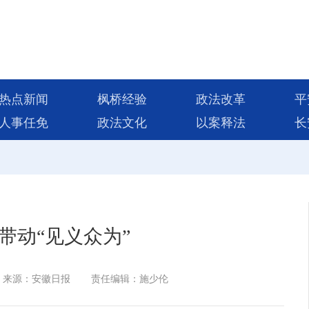
热点新闻
枫桥经验
政法改革
平
人事任免
政法文化
以案释法
长
带动“见义众为”
来源：安徽日报
责任编辑：施少伦