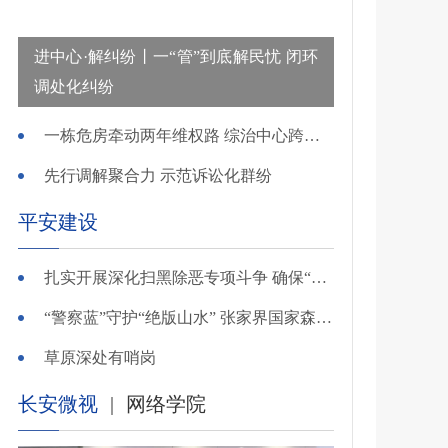
进中心·解纠纷丨一“管”到底解民忧 闭环
调处化纠纷
一栋危房牵动两年维权路 综治中心跨省寻鉴解民忧
先行调解聚合力 示范诉讼化群纷
平安建设
扎实开展深化扫黑除恶专项斗争 确保“全年全域平平安安、平平稳稳”——广东召开全省扫黑除恶专项斗争视频
“警察蓝”守护“绝版山水” 张家界国家森林公园景区派出所深化“生态警务”建设
草原深处有哨岗
长安微视
|
网络学院