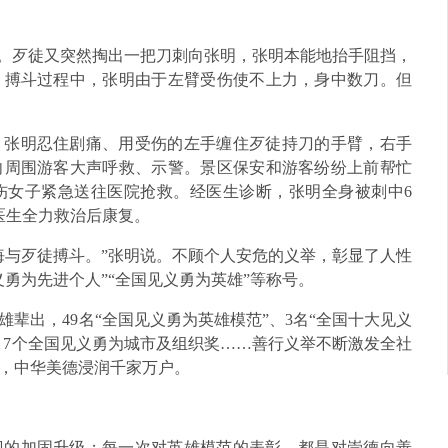
止。歹徒又突然掏出一把刀刺向张明，张明本能地抬手阻挡，
。搏斗过程中，张明由于左臂受伤使不上力，身中数刀。但
。张明忍住剧痛、用受伤的左手缠住歹徒持刀的手臂，右手
向周围游客大声呼救、示警。景区保安和游客纷纷上前帮忙
伤女子紧急送往医院抢救。经医生诊断，张明全身被刺中6
医生全力救治后康复。
悔与歹徒搏斗。”张明说。不顾个人安危的义举，彰显了人性
勇为先进个人”“全国见义勇为英雄”等称号。
辈出，49名“全国见义勇为英雄模范”、3名“全国十大见义
”、7个全国见义勇为城市及组织奖……善行义举不断激发全社
，中华美德浸润千家万户。
坝的加固升级；每一次对英雄模范的表彰，都是对崇德向善