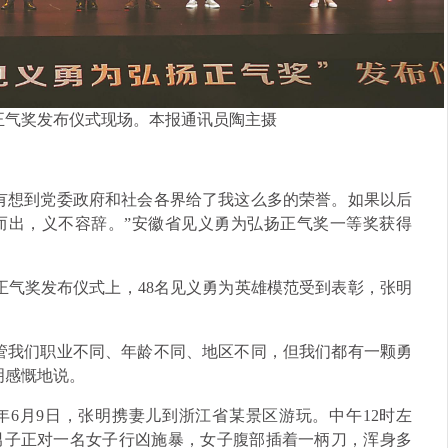
扬正气奖发布仪式现场。本报通讯员陶主摄
有想到党委政府和社会各界给了我这么多的荣誉。如果以后
而出，义不容辞。”安徽省见义勇为弘扬正气奖一等奖获得
弘扬正气奖发布仪式上，48名见义勇为英雄模范受到表彰，张明
管我们职业不同、年龄不同、地区不同，但我们都有一颗勇
明感慨地说。
年6月9日，张明携妻儿到浙江省某景区游玩。中午12时左
男子正对一名女子行凶施暴，女子腹部插着一柄刀，浑身多