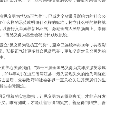
省见义勇为“弘扬正气奖”，已成为全省最具影响力的社会公
立什么样的示范就明确什么样的标准，树立什么样的榜样就
’，以善行义举涵养新风正气，激励全省人民昂扬向上、崇德
。”省见义勇为基金会秘书长顾玫帆说。
立“见义勇为弘扬正气奖”，至今已连续举办18年，共表彰
5万元。弘扬正气让更多群众见贤思齐，更加坚定对见义勇为的
中。
一直关心关爱我们。”第十三届全国见义勇为英雄罗腊英亲属
2014年4月在浙江省浦江县，最先发现失火的她为叫醒正
英去世后，党委政府和社会各界一直关心关注其亲属们的生
解决实际困难。
用见得着的实惠举措，让见义勇为者得到褒奖，才能充分发
正义。唯有如此，才能让善行得到奖赏、善意得到呵护、善