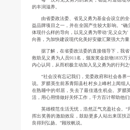
的丰润滋养。
由省委政法委、省见义勇为基金会设立的全
益品牌项目之一，并在全国产生较大影响。“确
体现什么样的导向，以见义勇为带动‘见义众为
向善，为加快建设现代化美好安徽汇聚强大力量
据了解，在省委政法委的直接领导下，我省设
救助见义勇为人员911名，颁发奖金款物183
内心认同，从而积极主动加入见义勇为的行列之
“社会没有忘记我们，党委政府和社会各界
说。罗腊英生前系青阳县杜村乡上峰村上闻组人，
在熟睡中的邻居，失去了最佳逃生机会。罗腊
活，用心用情做好关怀工作，千方百计帮助他们
英雄模范生活无忧，浩然正气充盈社会。“
挥出奖善的激励效应，鼓励更多人站出来匡扶
良得到弘扬。”顾玫帆说。