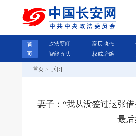
政法要闻
高层动态
首
页
智能政法
权威辟谣
首页
>
兵团
妻子：“我从没签过这张借
最后