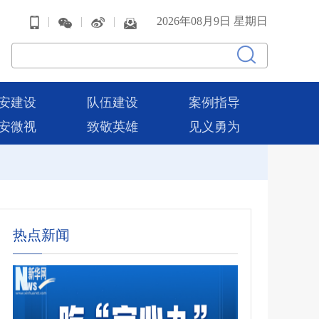
|
|
|
2026年08月9日 星期日
安建设
队伍建设
案例指导
安微视
致敬英雄
见义勇为
热点新闻