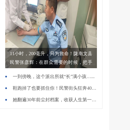
11小时，200毫升，只为救命！陇南文县
民警张彦辉：在群众需要的时候，把手
伸过去
一到傍晚，这个派出所就“长”满小孩…...
鞋跑掉了也要抓住你！民警街头狂奔400米擒贼
她翻遍30年前尘封档案，收获人生第一面锦旗