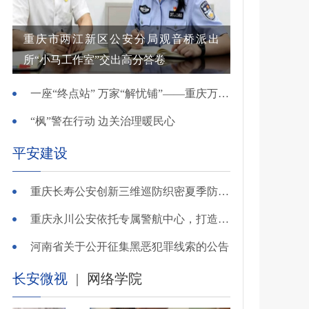
重庆市两江新区公安分局观音桥派出
所“小马工作室”交出高分答卷
一座“终点站” 万家“解忧铺”——重庆万州综治中心基层治理创新实践观察
“枫”警在行动 边关治理暖民心
平安建设
重庆长寿公安创新三维巡防织密夏季防溺水安全网
重庆永川公安依托专属警航中心，打造“全域感知、智能研判”智慧警务模式
河南省关于公开征集黑恶犯罪线索的公告
长安微视
|
网络学院