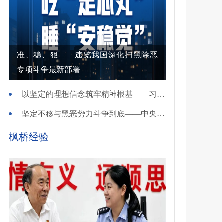
准、稳、狠——速览我国深化扫黑除恶
专项斗争最新部署
以坚定的理想信念筑牢精神根基——习近平党建思想理论品格系列述评之一
坚定不移与黑恶势力斗争到底——中央政法委负责同志就开展深化扫黑除恶专项斗争有关问题答记者问
枫桥经验