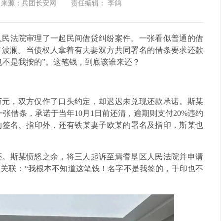
来源：兵团长安网
责任编辑： 李鸽
人民法院审理了一起民间借贷纠纷案件。一张看似普通的借
了波澜。当债权人拿着有夫妻双方共同署名的借条要求还款
也不是我按的”。这笔钱，到底该谁来还？
0万元，双方仅作了口头约定，却迟迟未兑现还款承诺。斯某
一张借条，承诺于当年10月1日前还清，逾期则支付20%违约
的签名、指印外，还有铁某妻子欧某的署名及指印，斯某也
还。斯某愤怒之余，将三人起诉至焉耆垦区人民法院并申请
关联：“我根本不知道这笔钱！名字不是我签的，手印也不