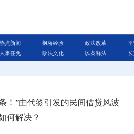
热点新闻
枫桥经验
政法改革
平
人事任免
政法文化
以案释法
长
条！”由代签引发的民间借贷风波
如何解决？