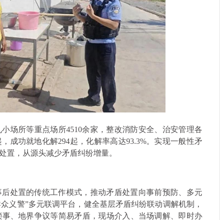
小场所等重点场所4510余家，整改消防安全、治安管理各
起，成功就地化解294起，化解率高达93.3%。实现一般性矛
处置，从源头减少矛盾纠纷增量。
事后处置的传统工作模式，推动矛盾处置向事前预防、多元
群众义警”多元联调平台，健全基层矛盾纠纷联动调解机制，
琐事、地界争议等简易矛盾，现场介入、当场调解、即时办