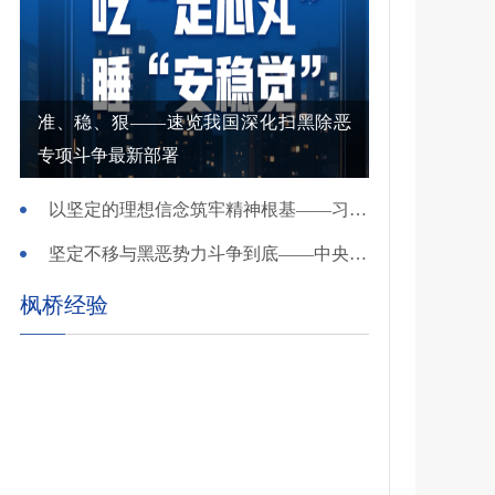
准、稳、狠——速览我国深化扫黑除恶
专项斗争最新部署
以坚定的理想信念筑牢精神根基——习近平党建思想理论品格系列述评之一
坚定不移与黑恶势力斗争到底——中央政法委负责同志就开展深化扫黑除恶专项斗争有关问题答记者问
枫桥经验