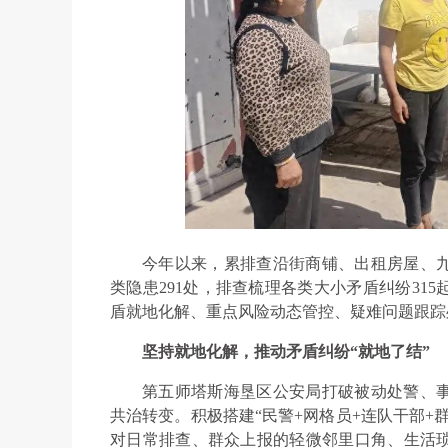
今年以来，累排查沿街商铺、出租房屋、九
类隐患291处，排查梳理各类大小矛盾纠纷315
盾就地化解、重点风险动态管控、疑难问题跟踪
坚持就地化解，推动矛盾纠纷“就地了结”
第五师塔斯海垦区公安局打破被动处警、
共治转变。积极搭建“民警+网格员+连队干部+
对日常排查、群众上报的轻微邻里口角、生活