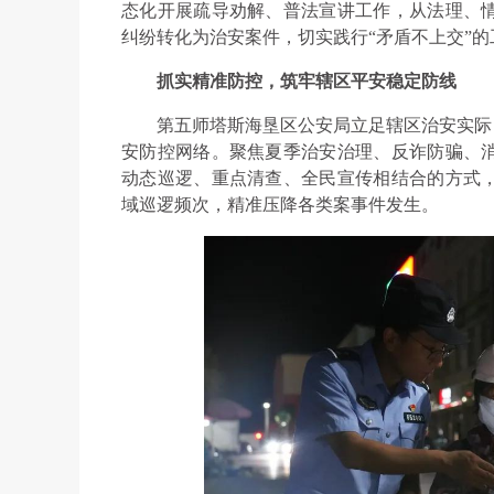
态化开展疏导劝解、普法宣讲工作，从法理、
纠纷转化为治安案件，切实践行“矛盾不上交”的
抓实精准防控，筑牢辖区平安稳定防线
第五师塔斯海垦区公安局立足辖区治安实际
安防控网络。聚焦夏季治安治理、反诈防骗、
动态巡逻、重点清查、全民宣传相结合的方式
域巡逻频次，精准压降各类案事件发生。