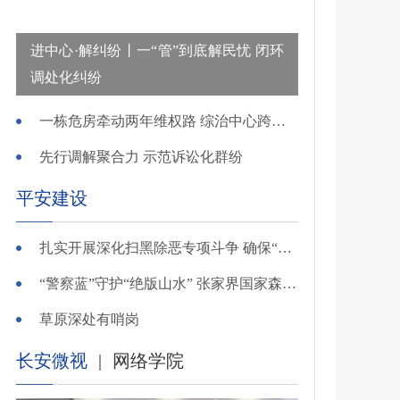
进中心·解纠纷丨一“管”到底解民忧 闭环
调处化纠纷
一栋危房牵动两年维权路 综治中心跨省寻鉴解民忧
先行调解聚合力 示范诉讼化群纷
平安建设
扎实开展深化扫黑除恶专项斗争 确保“全年全域平平安安、平平稳稳”——广东召开全省扫黑除恶专项斗争视频
“警察蓝”守护“绝版山水” 张家界国家森林公园景区派出所深化“生态警务”建设
草原深处有哨岗
长安微视
|
网络学院