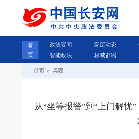
政法要闻
高层动态
首
页
智能政法
权威辟谣
首页
>
兵团
从“坐等报警”到“上门解忧