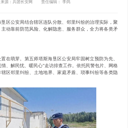
来源：兵团长安网
责任编辑： 李鸽
海垦区公安局结合辖区连队分散、邻里纠纷的治理实际，聚
，主动靠前防范风险、化解隐患、服务群众，全力将各类矛
处置在萌芽。第五师塔斯海垦区公安局牢固树立预防为先、
民情、解民忧、暖民心”走访排查工作。依托民警包片、网格
排辖区邻里纠纷、土地地界、家庭矛盾、琐事纠纷等各类隐