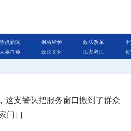
热点新闻
枫桥经验
政法改革
平
人事任免
政法文化
以案释法
长
”，这支警队把服务窗口搬到了群众
家门口