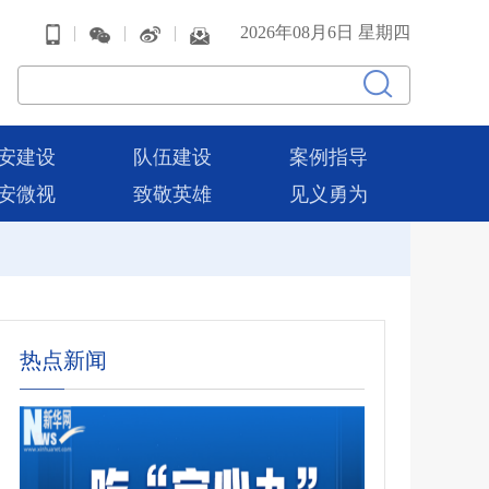
|
|
|
2026年08月6日 星期四
安建设
队伍建设
案例指导
安微视
致敬英雄
见义勇为
热点新闻