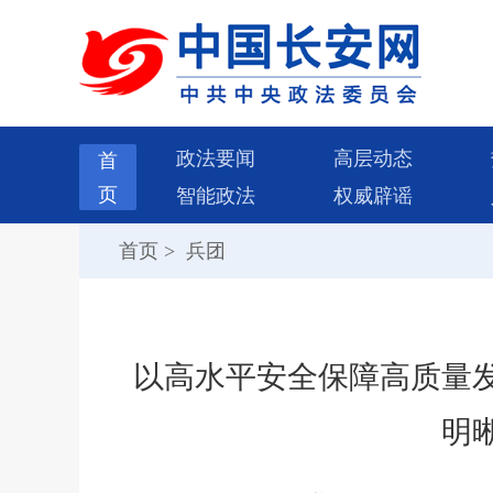
政法要闻
高层动态
首
页
智能政法
权威辟谣
首页
>
兵团
以高水平安全保障高质量发
明