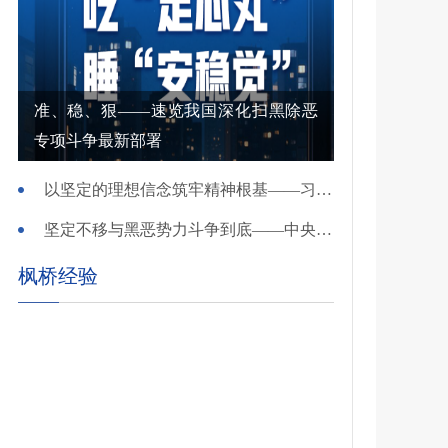
准、稳、狠——速览我国深化扫黑除恶
专项斗争最新部署
以坚定的理想信念筑牢精神根基——习近平党建思想理论品格系列述评之一
坚定不移与黑恶势力斗争到底——中央政法委负责同志就开展深化扫黑除恶专项斗争有关问题答记者问
枫桥经验