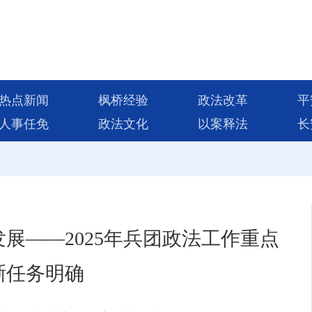
热点新闻
枫桥经验
政法改革
平
人事任免
政法文化
以案释法
长
展——2025年兵团政法工作重点
晰任务明确