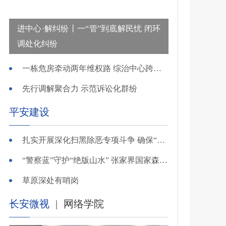
进中心·解纠纷丨一“管”到底解民忧 闭环
调处化纠纷
一栋危房牵动两年维权路 综治中心跨省寻鉴解民忧
先行调解聚合力 示范诉讼化群纷
平安建设
扎实开展深化扫黑除恶专项斗争 确保“全年全域平平安安、平平稳稳”——广东召开全省扫黑除恶专项斗争视频
“警察蓝”守护“绝版山水” 张家界国家森林公园景区派出所深化“生态警务”建设
草原深处有哨岗
长安微视
|
网络学院