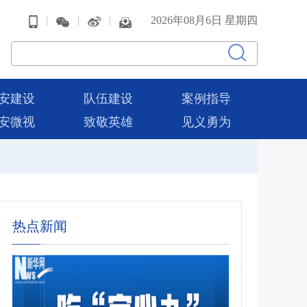
|
|
|
2026年08月6日 星期四
安建设
队伍建设
案例指导
安微视
致敬英雄
见义勇为
热点新闻