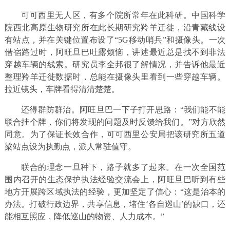
可可西里无人区，有多个院所常年在此科研。中国科学
院西北高原生物研究所在此长期研究羚羊迁徙，沿青藏线设
有站点，并在关键位置布设了“5G移动哨兵”和摄像头。一次
借宿路过时，阿旺旦巴吐露烦恼，讲述最近总是找不到非法
穿越车辆的线索。研究员李全邦很了解情况，并告诉他最近
整理羚羊迁徙数据时，总能在摄像头里看到一些穿越车辆。
拉近镜头，车牌看得清清楚楚。
还得群防群治。阿旺旦巴一下子打开思路：“我们能不能
联合挂个牌，你们将发现的问题及时反馈给我们。”对方欣然
同意。为了保证长效合作，可可西里公安局把该研究所五道
梁站点设为执勤点，派人常驻值守。
联合的理念一旦种下，路子就多了起来。在一次全国范
围内召开的生态保护执法经验交流会上，阿旺旦巴听到有些
地方开展跨区域执法的经验，更加坚定了信心：“这是治本的
办法。打破行政边界，共享信息，堵住‘各自巡山’的缺口，还
能相互照应，降低巡山的物资、人力成本。”