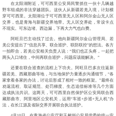
在太阳湖附近，可可西里公安局民警抓住一伙十几辆越
野车组成的非法穿越团队。这伙人从新疆若羌入境，计划横
穿可可西里。太阳湖位于可可西里无人区和阿尔金山无人区
交界，也是青海与新疆交界地带。无人区交界处，常设卡点
不现实。可东边堵、西边漏，下再大力气也白费。
阿旺旦巴主动找了过去。他向新疆阿尔金山管理局、若
羌公安提出了“信息共享、联合巡护、联防联控”的想法。各方
一拍即合，若羌公安相关负责人说：“我们也正头疼，一起把
两头入口堵住，中间再联合巡护，问题应该能解决。”
还要在联合巡查的流程上下功夫。阿旺旦巴多次往返新
疆若羌、西藏那曲等地，与当地保护力量逐步沟通细节，“各
家拿着各家的办法，讨论后形成了相对一致的框架。”最终在
劝返流程、取证规范、处罚梯度、生态追偿标准等几个方面
达成执法共识。这两天，可可西里自然保护区公安局联合西
藏那曲市、阿里地区公安机关，运用“车巡+步巡+无人机”办
法，在长江源及省际交界开展联合执法巡护。
4月10日，在青海省公安厅和玉树州公安局党委的统一安