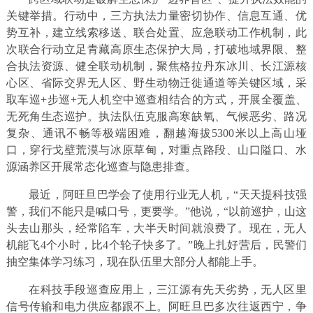
关键举措。行动中，三方执法力量密切协作、信息互通、优
势互补，建立线索移送、联合处置、应急联动工作机制，此
次联合行动立足青藏高原生态保护大局，打破地域界限、整
合执法资源、健全联动机制，聚焦格拉丹东冰川、长江源核
心区、省际交界无人区、野生动物迁徙通道等关键区域，采
取车巡+步巡+无人机空中巡查相结合的方式，开展全覆盖、
无死角生态巡护。执法队伍克服高寒缺氧、气候恶劣、路况
复杂、通讯不畅等极端困难，翻越海拔5300米以上高山垭
口，穿行戈壁荒漠与冰原草甸，对重点路段、山口隘口、水
源涵养区开展常态化巡查与隐患排查。
最近，阿旺旦巴学会了使用行业无人机，“天天提科技强
警，我们不能只是喊口号，更要学。”他说，“以前巡护，山这
头去山那头，经常陷车，大半天时间就浪费了。现在，无人
机能飞4个小时，比4个轮子快多了。”晚上扎好营后，民警们
抽空集体学习练习，现在队伍里大部分人都能上手。
在科技手段巡查应用上，三江源有先天劣势，无人区里
信号传输和电力供应都跟不上。阿旺旦巴多次往返西宁，争