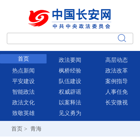
首页
政法要闻
高层动态
热点新闻
枫桥经验
政法改革
平安建设
队伍建设
案例指导
智能政法
权威辟谣
人事任免
政法文化
以案释法
长安微视
致敬英雄
见义勇为
首页
>
青海