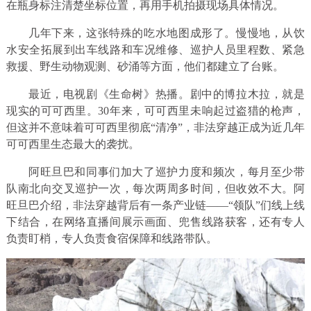
在瓶身标注清楚坐标位置，再用手机拍摄现场具体情况。
几年下来，这张特殊的吃水地图成形了。慢慢地，从饮
水安全拓展到出车线路和车况维修、巡护人员里程数、紧急
救援、野生动物观测、砂涌等方面，他们都建立了台账。
最近，电视剧《生命树》热播。剧中的博拉木拉，就是
现实的可可西里。30年来，可可西里未响起过盗猎的枪声，
但这并不意味着可可西里彻底“清净”，非法穿越正成为近几年
可可西里生态最大的袭扰。
阿旺旦巴和同事们加大了巡护力度和频次，每月至少带
队南北向交叉巡护一次，每次两周多时间，但收效不大。阿
旺旦巴介绍，非法穿越背后有一条产业链——“领队”们线上线
下结合，在网络直播间展示画面、兜售线路获客，还有专人
负责盯梢，专人负责食宿保障和线路带队。