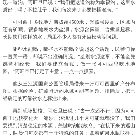
现一道沟。阿旺旦巴说：“我们把这道沟称为幸福沟，这里水
质好，喝了不拉肚子，我们每次来了都要把桶灌满。”
可可西里多数地方海拔超4500米，光照强度高，区域内
还有矿藏。很多地表水为盐湖，水源含氟量、含汞量超标。
长期饮用这样的水，局里不少人都有牙齿松动等问题。
哪些水能喝，哪些水不能喝？说起这个话题，民警们你
一言我一语，却说不出准确情况。“鉴别水源这事，不能全凭
感觉和经验，我们要建立台账，做一张可可西里吃水地
图。”阿旺旦巴打定了主意，一点一点摸索。
他从三江源国家公园管理局借来一张可可西里矿产分布
图。根据经验，矿藏附近的水域可能有问题。排除后，把已
经确定的可靠饮水点标注出来。
再到现场勘核。阿旺旦巴说：“去一次还不行，因为可可
西里地貌变化大，流沙、沼泽过几个月可能就都没了。我们
要找到清楚稳定的水源，关键时刻能救命。”在接下来的巡山
中，队员们每次都有一个特殊的任务：拿着矿泉水瓶取样，