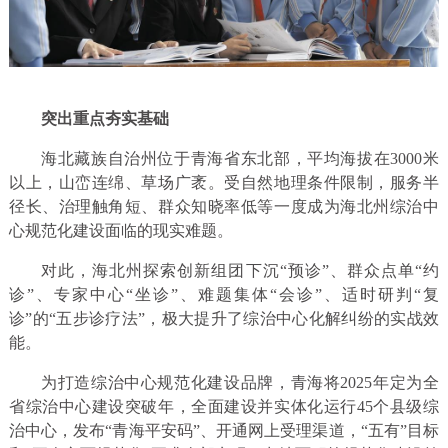
突出重点夯实基础
海北藏族自治州位于青海省东北部，平均海拔在3000米
以上，山峦连绵、草场广袤。受自然地理条件限制，服务半
径长、治理触角短、群众知晓率低等一度成为海北州综治中
心规范化建设面临的现实难题。
对此，海北州探索创新组团下沉“预诊”、群众点单“约
诊”、专家中心“坐诊”、难题集体“会诊”、适时研判“复
诊”的“五步诊疗法”，极大提升了综治中心化解纠纷的实战效
能。
为打造综治中心规范化建设品牌，青海将2025年定为全
省综治中心建设突破年，全面建设并实体化运行45个县级综
治中心，发布“青海平安码”、开通网上受理渠道，“五有”目标