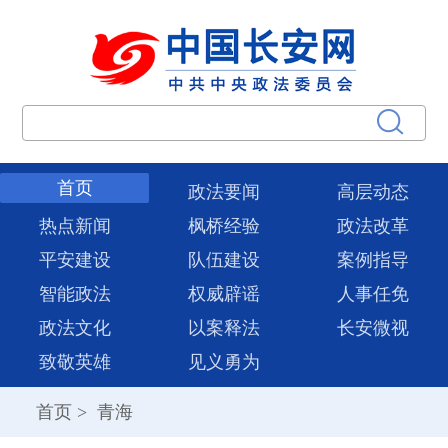
首页
政法要闻
高层动态
热点新闻
枫桥经验
政法改革
平安建设
队伍建设
案例指导
智能政法
权威辟谣
人事任免
政法文化
以案释法
长安微视
致敬英雄
见义勇为
首页
>
青海