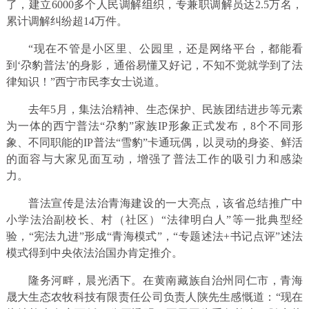
了，建立6000多个人民调解组织，专兼职调解员达2.5万名，
累计调解纠纷超14万件。
“现在不管是小区里、公园里，还是网络平台，都能看
到‘尕豹普法’的身影，通俗易懂又好记，不知不觉就学到了法
律知识！”西宁市民李女士说道。
去年5月，集法治精神、生态保护、民族团结进步等元素
为一体的西宁普法“尕豹”家族IP形象正式发布，8个不同形
象、不同职能的IP普法“雪豹”卡通玩偶，以灵动的身姿、鲜活
的面容与大家见面互动，增强了普法工作的吸引力和感染
力。
普法宣传是法治青海建设的一大亮点，该省总结推广中
小学法治副校长、村（社区）“法律明白人”等一批典型经
验，“宪法九进”形成“青海模式”，“专题述法+书记点评”述法
模式得到中央依法治国办肯定推介。
隆务河畔，晨光洒下。在黄南藏族自治州同仁市，青海
晟大生态农牧科技有限责任公司负责人陕先生感慨道：“现在