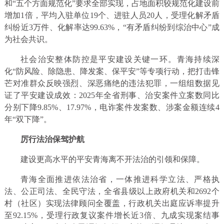
和“五个方面规范化”要求全部实现，占地面积较规范化建设前
增加1倍，平均入驻单位19个、进驻人员20人，受理化解矛盾
纠纷近3万件、化解率达99.63%，“有矛盾纠纷到综治中心”成
为社会共识。
社会治安整体防控是平安建设关键一环。青海持续深
化“防风险、除隐患、降发案、保平安”等专项行动，把打击锋
芒对准群众反映强烈、深恶痛绝的违法犯罪，一组组数据见
证了平安建设成效：2025年全省刑事、治安案件立案数同比
分别下降9.85%、17.97%，电诈案件发案数、涉案金额连续4
年“双下降”。
厉行法治保驾护航
建设更高水平的平安青海离不开法治的引领和保障。
青海全面推进依法治省，一体推进科学立法、严格执
法、公正司法、全民守法，全省县级以上政府机关和2692个
村（社区）实现法律顾问全覆盖，行政机关出庭应诉率提升
至92.15%，受理行政复议案件增长近3倍、九成实现案结事