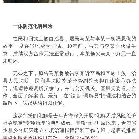
一体防范化解风险
在民和回族土族自治县，居民马某与李某一笑泯恩仇的
故事一度在当地成为佳话。10年前，马某与李某合伙做生
意，后续双方合作无法正常进行，李某拖欠马某10万元一直
未归还。
无奈之下，原告马某将被告李某诉至民和回族土族自治
县人民法院。民和县法院指派分管副院长担任该案承办法
官，邀请特邀调解员参与，并与公安机关、基层党委通力合
作，全面了解案情。最终，在“法官+调解员”情理法相结合的
调解下，这起纠纷得以化解。
这起纠纷的化解是去年青海深入开展“化解矛盾风险维护
社会稳定”专项治理的典型成效。专项治理开展以来，青海省
州县乡各层级建立专项治理指挥部和工作专班，起底式排查
重点领域矛盾纠纷11727件，化解率达96.9%。