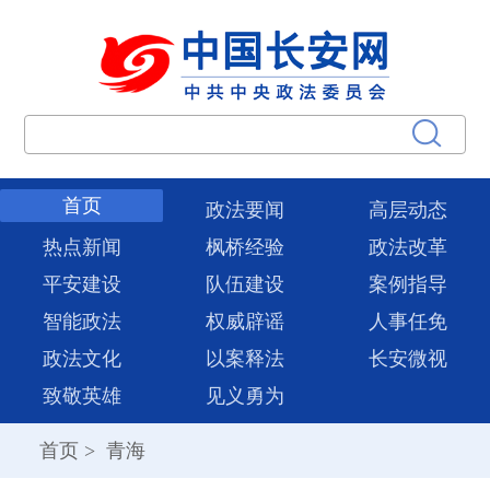
首页
政法要闻
高层动态
热点新闻
枫桥经验
政法改革
平安建设
队伍建设
案例指导
智能政法
权威辟谣
人事任免
政法文化
以案释法
长安微视
致敬英雄
见义勇为
首页
>
青海