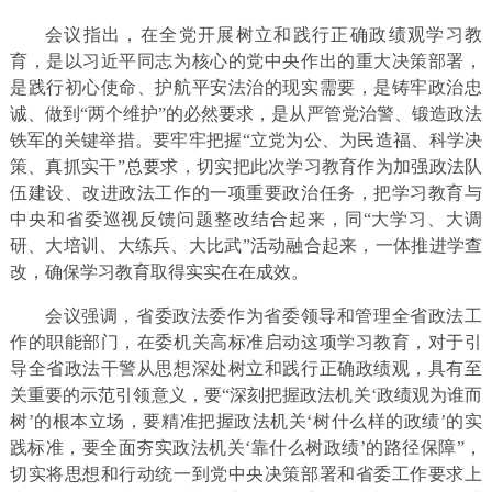
会议指出，在全党开展树立和践行正确政绩观学习教
育，是以习近平同志为核心的党中央作出的重大决策部署，
是践行初心使命、护航平安法治的现实需要，是铸牢政治忠
诚、做到“两个维护”的必然要求，是从严管党治警、锻造政法
铁军的关键举措。要牢牢把握“立党为公、为民造福、科学决
策、真抓实干”总要求，切实把此次学习教育作为加强政法队
伍建设、改进政法工作的一项重要政治任务，把学习教育与
中央和省委巡视反馈问题整改结合起来，同“大学习、大调
研、大培训、大练兵、大比武”活动融合起来，一体推进学查
改，确保学习教育取得实实在在成效。
会议强调，省委政法委作为省委领导和管理全省政法工
作的职能部门，在委机关高标准启动这项学习教育，对于引
导全省政法干警从思想深处树立和践行正确政绩观，具有至
关重要的示范引领意义，要“深刻把握政法机关‘政绩观为谁而
树’的根本立场，要精准把握政法机关‘树什么样的政绩’的实
践标准，要全面夯实政法机关‘靠什么树政绩’的路径保障”，
切实将思想和行动统一到党中央决策部署和省委工作要求上