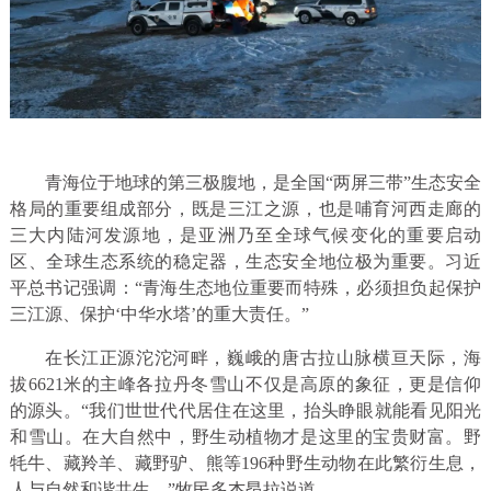
青海位于地球的第三极腹地，是全国“两屏三带”生态安全
格局的重要组成部分，既是三江之源，也是哺育河西走廊的
三大内陆河发源地，是亚洲乃至全球气候变化的重要启动
区、全球生态系统的稳定器，生态安全地位极为重要。习近
平总书记强调：“青海生态地位重要而特殊，必须担负起保护
三江源、保护‘中华水塔’的重大责任。”
在长江正源沱沱河畔，巍峨的唐古拉山脉横亘天际，海
拔6621米的主峰各拉丹冬雪山不仅是高原的象征，更是信仰
的源头。“我们世世代代居住在这里，抬头睁眼就能看见阳光
和雪山。在大自然中，野生动植物才是这里的宝贵财富。野
牦牛、藏羚羊、藏野驴、熊等196种野生动物在此繁衍生息，
人与自然和谐共生。”牧民多杰昂拉说道。