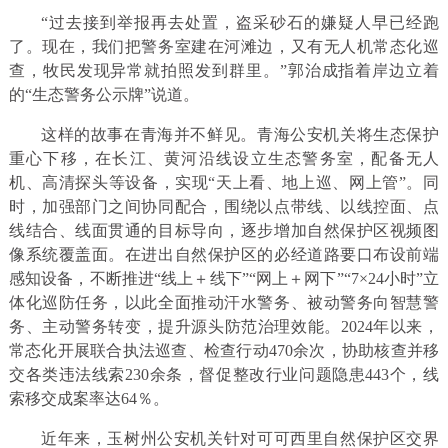
“过去接到举报再去处置，盗采砂石的嫌疑人早已经跑
了。现在，我们把警务室建在河滩边，又有无人机常态化巡
查，牧民发现异常就拍照发到群里。”郭治成指着岸边立着
的“生态警务公示牌”说道。
这样的故事在青海并不鲜见。青海公安机关将生态保护
重心下移，在长江、黄河沿线设立生态警务室，配备无人
机、高清探头等设备，实现“天上看、地上巡、网上管”。同
时，加强部门之间协同配合，围绕以点带线、以线控面、点
线结合、线面贯通的目标导向，逐步增加自然保护区视频图
像系统覆盖面。在进出自然保护区的必经道路要口布设前端
感知设备，不断推进“线上＋线下”“网上＋网下”“7×24小时”立
体化巡防任务，以此全面推动汗水警务、被动警务向智慧警
务、主动警务转变，提升源头防范治理效能。2024年以来，
常态化开展联合执法巡查、检查行动470余次，协助核查并移
交各类违法线索230余条，督促整改行业问题隐患443个，线
索移交成案率达64％。
近年来，玉树州公安机关针对可可西里自然保护区交界