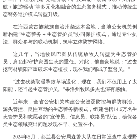
航＋旅游驱动”等多元化相融合的生态警务模式，推动传统生
态警务巡护模式转型升级。
在海西蒙古族藏族自治州柴达木盆地，当地公安机关创
新构建“生态警务＋生态管护员”协同保护模式，通过专业执
法、群众参与的联动机制，筑牢立体防护网络。
这几年，当地牧民巴图从传统放牧人转型为生态管护
员，肩负起守护家园生态的重任。对此，他自豪地说：“过去
挖药材锁阳严重破坏生态植被，现在我们都成了监督员。”
“过去砍柴取暖导致草场退化，现在，我们不仅用上了太
阳能，还当起生态管护员。”果洛州牧民多杰也深有感触。
近年来，全省公安机关构建公安巡逻防控与群防群治、
源头管控、良性互动的生态警务新模式，组建包括14.6万名生
态管护员和志愿者的“宣传员、信息员、联络员”队伍，确保各
类生态领域突出问题发现在早、处置在小。
2024年5月，都兰县公安局森警大队在日常巡查中发现野