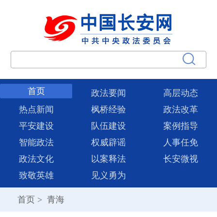
首页
政法要闻
高层动态
热点新闻
枫桥经验
政法改革
平安建设
队伍建设
案例指导
智能政法
权威辟谣
人事任免
政法文化
以案释法
长安微视
致敬英雄
见义勇为
首页
>
青海