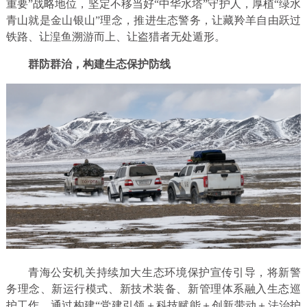
重要”战略地位，坚定不移当好“中华水塔”守护人，厚植“绿水
青山就是金山银山”理念，推进生态警务，让藏羚羊自由跃过
铁路、让湟鱼溯游而上、让盗猎者无处遁形。
群防群治，构建生态保护防线
青海公安机关持续加大生态环境保护宣传引导，将新警
务理念、新运行模式、新技术装备、新管理体系融入生态巡
护工作，通过构建“党建引领＋科技赋能＋创新带动＋法治护