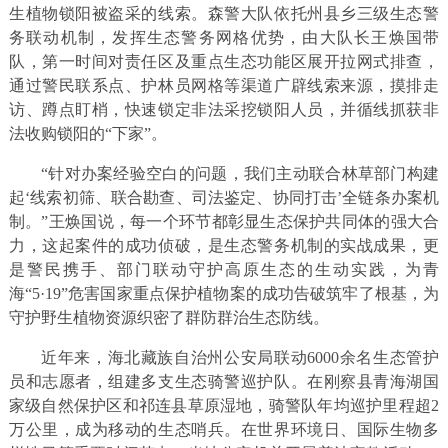
生植物锁阳被盗采的线索。森警大队依托州县乡三级生态警
务联动机制，发挥生态警务网格优势，由大队长王焕国带
队，第一时间对责任区及重点生态功能区展开拉网式排查，
通过警民联系点、护林员网格等渠道广辟线索来源，摸排走
访、蹲点盯梢，快速锁定非法采挖锁阳人员，并循线抓获非
法收购锁阳的“下家”。
“针对办案经验空白的问题，我们主动联合林草部门构建
起‘线索初筛、联合勘查、司法鉴定、协同打击’全链条办案机
制。”王焕国说，每一个环节都彰显生态保护共同体的强大合
力，这起案件的成功侦破，是生态警务机制的实战成果，更
是警民携手、部门联动守护高原生态的生动实践，为青
海“5·19”危害国家重点保护植物案的成功告破筑牢了根基，为
守护野生植物资源织密了群防群治生态防线。
近年来，海北藏族自治州公安局联动6000余名生态管护
员和志愿者，组建多支生态骑警巡护队。在刚察县青海湖国
家级自然保护区和祁连县草原湿地，骑警队年均巡护里程超2
万公里，成为移动的生态哨兵。在世界环境日、国际生物多