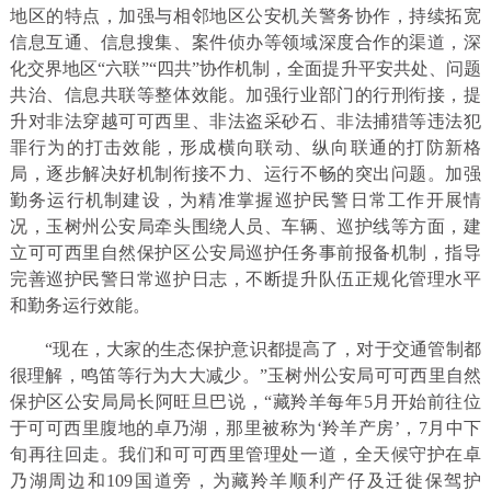
地区的特点，加强与相邻地区公安机关警务协作，持续拓宽
信息互通、信息搜集、案件侦办等领域深度合作的渠道，深
化交界地区“六联”“四共”协作机制，全面提升平安共处、问题
共治、信息共联等整体效能。加强行业部门的行刑衔接，提
升对非法穿越可可西里、非法盗采砂石、非法捕猎等违法犯
罪行为的打击效能，形成横向联动、纵向联通的打防新格
局，逐步解决好机制衔接不力、运行不畅的突出问题。加强
勤务运行机制建设，为精准掌握巡护民警日常工作开展情
况，玉树州公安局牵头围绕人员、车辆、巡护线等方面，建
立可可西里自然保护区公安局巡护任务事前报备机制，指导
完善巡护民警日常巡护日志，不断提升队伍正规化管理水平
和勤务运行效能。
“现在，大家的生态保护意识都提高了，对于交通管制都
很理解，鸣笛等行为大大减少。”玉树州公安局可可西里自然
保护区公安局局长阿旺旦巴说，“藏羚羊每年5月开始前往位
于可可西里腹地的卓乃湖，那里被称为‘羚羊产房’，7月中下
旬再往回走。我们和可可西里管理处一道，全天候守护在卓
乃湖周边和109国道旁，为藏羚羊顺利产仔及迁徙保驾护