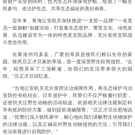
命财产安全的同时，也为生态环境保驾护航，绘就了一幅全
民参与、依法护生态、共享生态福祉的美好画卷。
近年来，青海公安机关加快推进“一支部一品牌”“一名党
员一面旗帜”创建活动，打造集生态巡护、警营文化、绿色发
展、队伍建设等为一体的特色党支部品牌，充分发挥支部战
斗堡垒作用。
在果洛州玛多县，广袤的草原是牧民们赖以生存的家
园。牧民旦正才旦家的草场，曾一度深受野生棕熊侵扰。“去
年，棕熊弄坏了三顶帐篷，给我们的生活带来很大的困
扰。”旦正才旦回忆道。
“当地公安机关充分发挥法治保障作用，将生态保护与治
安防控有机结合。日常巡护中，民警们不仅严格履行职责，
还密切关注野生动物的活动轨迹。依据相关法律法规制定科
学有效的防控方案，做到提前准确预警。”旦正才旦欣慰地说
道，“民警们深入牧民家中，耐心地向我们讲解野生动物保护
的法律法规，以及正确应对野生动物侵扰的方法，引导我们
依法依规进行自我防护。”