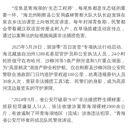
“湟鱼是青海湖的‘生态工程师’，每尾鱼都是生态链的重
要一环。”海北州刚察县公安局森林警察大队大队长赵发珠在
泉吉乡法治课堂上向牧民宣讲道。每年封湖育鱼期，民警都
会带着藏汉双语宣传册走村入户，在草场搭建流动宣传点，
通过以案释法的短视频揭露非法捕捞危害。
2025年5月28日，洄游季“百日攻坚”专项执法行动启动。
海北藏族自治州1288名基层管护员和公安执法人员，24小时
轮班值守在布哈河、沙柳河等5条产卵河道和5片重点湖面，
为“高原精灵”洄游产卵全程护航。仅在刚察县沙柳河段公安民
警联合渔政部门日均巡护里程超100公里，劝离违规垂钓人员
30余人次，查获非法捕捞工具5套。民警们的身影，成为高原
河流边最坚实的守护屏障。
“2024年9月，省公安厅破获‘9·07’非法捕捞野生裸鲤案，
抓获犯罪嫌疑人51人，依法收缴涉案青海湖裸鲤2900余公
斤，有效遏制了环青海湖地区（流域）涉渔违法犯罪。”青海
省公安厅环食药侦总队民警张涛说。