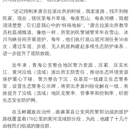
“还记得刚来唐古拉派出所的时候，我老迷路，找不到牧
民家。现在，辖区里每片草场、每座荒山、每条河槽，我都
清清楚楚，它们是我心中的‘特殊地标’。”唐古拉派出所教导
员杜磊感慨道。像他一样，所里的民警辅警常年在雪山、冰
川与峡谷间开展巡护。每年，他们执行巡山巡河湖任务50余
次，通过车巡、步巡、无人机巡构建起多维生态防护体系，
进一步提升了巡防效能。
近年来，青海公安整合地区警力资源，压紧、压实长
江、黄河沿线（流域）派出所主防责任，推动生态环境资源
保护重心下移、警力整合下沉，在基层一线建立生态警务
室，设置生态警务公示牌，将突出矛盾纠纷化解在一线，有
效提升了沿线（流域）地区见警率、管事率和控制率，织密
生态安全防护网。
在玉树藏族自治州，曲麻莱县公安局民警郭治成的巡护
路线覆盖着170公里的黄河流域部分段，为此，他建了十几个
由牧民们组成的微信群。