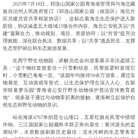
2025年7月18日，祁连山国家公园青海省管理局与海北藏
族自治州人民政府签订《祁连山国家公园（候选区）海北片
区共建共管共享框架协议》，这标志着海北生态保护进入新
阶段，协议涵盖五大领域15项合作内容。海北公安机关以“共
建”凝聚合力，推动规划、项目、资源协同；以“共管”提升治
理效能，深化联合执法、数据共享；以“共享”惠及民生，支撑
生态管护岗位和生态旅游发展。
在西宁野生动物园，讲解员也会向游客展示非法盗猎工
具：“这个钢丝套曾套住一只雪豹幼崽，民警巡逻时发现它
时，小雪豹已奄奄一息。”该园年均接待50余万游客，通过实
物展览、互动游戏等形式，让生态保护理念深入人心。在新
华联童梦乐园“青海省公安厅野生动物保护普法宣传教育基
地”，很多孩子通过与动物零距离的接触，逐渐树立起保护自
然生态和野生动物的意识。
站在海拔4767米的昆仑山垭口，五星红旗在风雪中猎猎
作响。三江源国家公园藏羚羊群正奔向新生；黄河源头的监
测站中，水质数据刷新历史最佳；湟水河畔的生态警务室