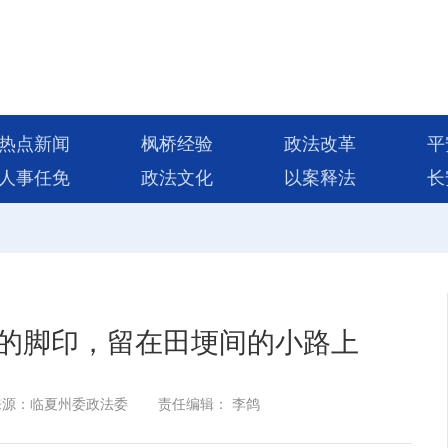
热点新闻
枫桥经验
政法改革
平
人事任免
政法文化
以案释法
长
的脚印，留在田埂间的小路上
来源：临夏州委政法委
责任编辑： 李鸽