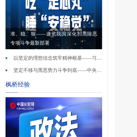
准、稳、狠——速览我国深化扫黑除恶
专项斗争最新部署
以坚定的理想信念筑牢精神根基——习近平党建思想理论品格系列述评之一
坚定不移与黑恶势力斗争到底——中央政法委负责同志就开展深化扫黑除恶专项斗争有关问题答记者问
枫桥经验