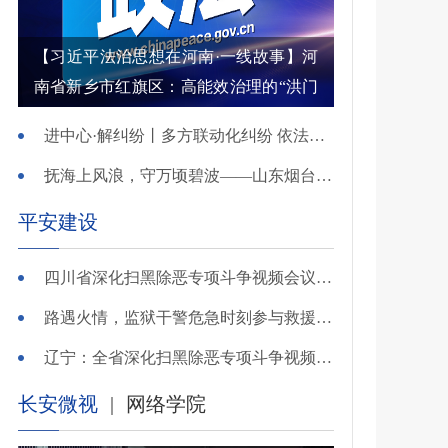
【习近平法治思想在河南·一线故事】河
南省新乡市红旗区：高能效治理的“洪门
密码”
进中心·解纠纷丨多方联动化纠纷 依法调解护农耕
抚海上风浪，守万顷碧波——山东烟台把矛盾化解在微澜未起时
平安建设
四川省深化扫黑除恶专项斗争视频会议召开 于立军出席并讲话
路遇火情，监狱干警危急时刻参与救援显身手！
辽宁：全省深化扫黑除恶专项斗争视频会议召开
长安微视
|
网络学院