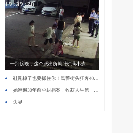
一到傍晚，这个派出所就“长”满小孩…...
鞋跑掉了也要抓住你！民警街头狂奔400米擒贼
她翻遍30年前尘封档案，收获人生第一面锦旗
边界