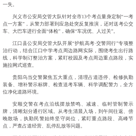
一失。
兴义市公安局交管大队针对全市13个考点量身定制“一考
点一方案”，从警力部署到应急处突反复推演，还对送考公交
车、大巴车进行全面“体检”，确保“车况优、人过关”。
江口县公安局交管大队开展“护航高考·交警同行”专项整
治行动，结合江口中学考点周边路网实际，围绕考生出行路
线，科学制订整治方案，紧盯校园及考点周边重点路段，实
施拉网式巡查。
贵阳乌当交警聚焦五大重点，清理占道违停、检修执勤
装备、增补警示标牌、检查送考车辆、科学调配警力，全方
位净化道路环境。
安顺交警在考点沿线摆放禁鸣、减速、临时管制警示
牌，清晰划分通行区域。从考生清晨入场，到午间往返、傍
晚散场，执勤民警始终坚守岗位，紧盯重点路段、高峰节
点，严查占道经营、乱停乱放等问题。