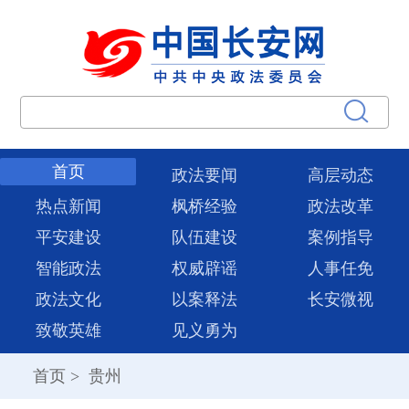
首页
政法要闻
高层动态
热点新闻
枫桥经验
政法改革
平安建设
队伍建设
案例指导
智能政法
权威辟谣
人事任免
政法文化
以案释法
长安微视
致敬英雄
见义勇为
首页
>
贵州