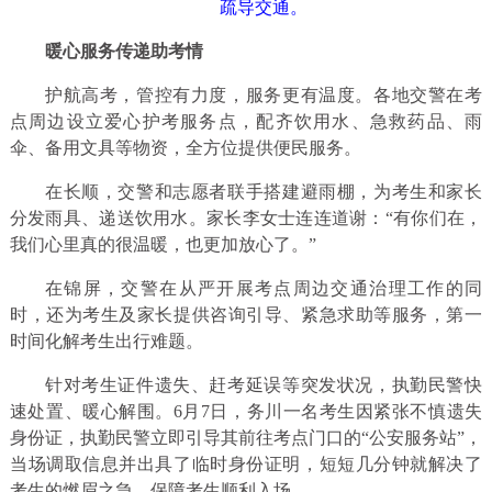
疏导交通。
暖心服务传递助考情
护航高考，管控有力度，服务更有温度。各地交警在考
点周边设立爱心护考服务点，配齐饮用水、急救药品、雨
伞、备用文具等物资，全方位提供便民服务。
在长顺，交警和志愿者联手搭建避雨棚，为考生和家长
分发雨具、递送饮用水。家长李女士连连道谢：“有你们在，
我们心里真的很温暖，也更加放心了。”
在锦屏，交警在从严开展考点周边交通治理工作的同
时，还为考生及家长提供咨询引导、紧急求助等服务，第一
时间化解考生出行难题。
针对考生证件遗失、赶考延误等突发状况，执勤民警快
速处置、暖心解围。6月7日，务川一名考生因紧张不慎遗失
身份证，执勤民警立即引导其前往考点门口的“公安服务站”，
当场调取信息并出具了临时身份证明，短短几分钟就解决了
考生的燃眉之急，保障考生顺利入场。