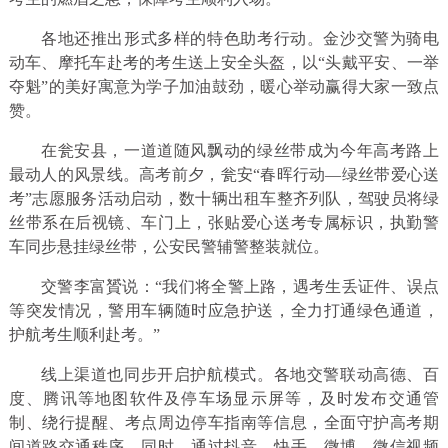
各地还推出形式多样的特色助考行动。金沙交警为骑电
动车、摩托车赴考的考生送上安全头盔，以“头戴平安、一举
夺魁”的美好寓意为学子加油鼓劲，暖心举动赢得大家一致点
赞。
在瓮安县，一道道随风飘动的绿丝带成为今年高考路上
最动人的风景线。高考前夕，瓮安“春晖行动—绿丝带爱心送
考”志愿服务活动启动，数十辆出租车整齐列队，驾驶员将绿
丝带系在后视镜、车门上，张贴爱心送考专属标识，执勤警
车同步悬挂绿丝带，公安民警辅警整装就位。
交警李富贇说：“我们将全警上路，遇考生丢证件、误点
等突发情况，警用车辆随时应急护送，全力打通绿色通道，
护航考生顺利赴考。”
线上渠道也同步开启护航模式。各地交警联动高德、百
度、腾讯等地图软件及停车场显示屏等，及时发布交通管
制、绕行提醒、考点周边停车指南等信息，全面守护高考期
间道路交通秩序。同时，通过抖音、快手、微博、微信视频