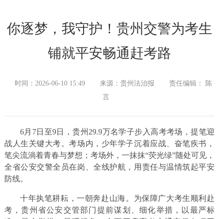
你逐梦，我守护！贵州交警为考生
铺就平安畅通赶考路
时间：2026-06-10 15:49
来源：贵州法治报
责任编辑： 陈
言
6月7日至9日，贵州29.9万名学子步入高考考场，提笔迎
战人生关键大考。考场内，少年学子沉着应战、奋笔疾书，
笔尖流淌着青春与梦想；考场外，一抹抹“荧光绿”随处可见，
全省公安交警全员在岗、全线护航，用责任与温情筑起平安
防线。
十年执笔耕耘，一朝奔赴山海。为保障广大考生顺利赴
考，贵州省公安交管部门提前谋划、细化举措，以最严标