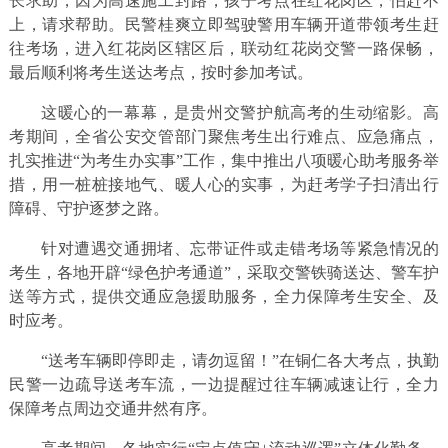
长求助，因为高速施工封路，孩子考点在红花岗区，怕赶不
上，请求帮助。民警桂爽立即驾驶警用车辆开道带领考生赶
往考场，进入红花岗区辖区后，联动红花岗交警一路保畅，
最后顺利将考生送达考点，按时参加考试。
这暖心的一幕幕，是贵州交警护航高考的生动缩影。高
考期间，全省公安交管部门聚焦考生出行难点、应急痛点，
扎实推进“为考生办实事”工作，集中推出八项暖心助考服务举
措，用一桩桩接地气、暖人心的实事，为赶考学子扫清出行
障碍、守护逐梦之路。
针对遭遇交通拥堵、忘带证件或走错考场等紧急情况的
考生，各地开辟“绿色护考通道”，采取交警铁骑送达、警车护
送等方式，提供交通应急援助服务，全力保障考生安全、及
时应考。
“送考车辆即停即走，请勿逗留！”在铜仁各大考点，执勤
民警一边疏导送考车流，一边提醒过往车辆减速让行，全力
保障考点周边交通井然有序。