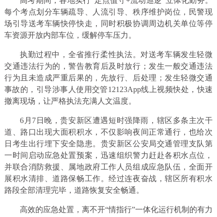
高考期间，各地实行“定点值守+流动巡逻”立体化勤务。
每个考点划分车辆疏导、人流引导、秩序维护岗位，民警现
场引导送考车辆快停快走，同时积极协调周边机关单位等停
车资源开放内部车位，缓解停车压力。
执勤过程中，全省推行柔性执法。对送考车辆发生轻微
交通违法行为的，警告教育后及时放行；发生一般交通违法
行为且未造成严重后果的，先放行、后处理；发生轻微交通
事故的，引导涉事人使用交管12123App线上视频快处，快速
撤离现场，让严格执法充满人文温度。
6月7日晚，贵安新区遭遇短时强降雨，辖区多条主次干
道、路口出现大面积积水，不仅影响夜间正常通行，也给次
日考生出行埋下安全隐患。贵安新区公安局交通管理支队第
一时间启动应急处置预案，迅速组织警力赶赴各积水点位，
并联合消防救援、属地政府工作人员组成应急队伍，全面开
展积水清排、道路保畅工作。经过连夜奋战，辖区所有积水
路段全部清理完毕，道路恢复安全畅通。
高效的应急处置，离不开“情指行”一体化运行机制的有力