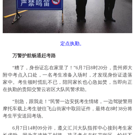
定点执勤。
万警护航畅通赶考路
“糟了，身份证忘在家里了！”6月7日8时20分，贵州师大
附中考点入口处，一名考生准备入场时，才发现身份证遗落
家中。考生顿时慌乱不已，陪同家长也心急如焚，当即向正
在执勤的贵阳交警云岩区大队民警求助。
“别急，跟我走！”民警一边安抚考生情绪，一边驾驶警用
摩托车载上考生驶往飞山街家中取回证件，最终在8时38分将
考生平安送回考场。
6月7日14时09分许，遵义汇川大队指挥中心接到考生家