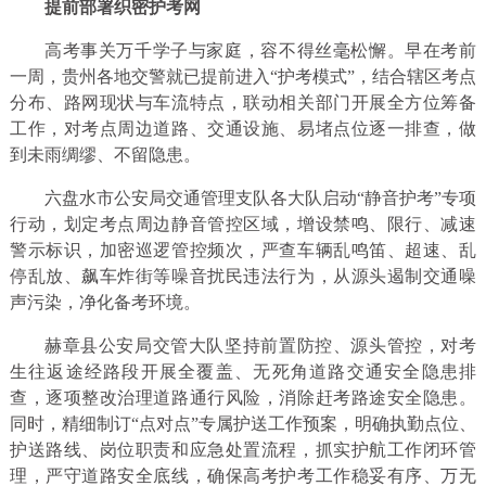
提前部署织密护考网
高考事关万千学子与家庭，容不得丝毫松懈。早在考前
一周，贵州各地交警就已提前进入“护考模式”，结合辖区考点
分布、路网现状与车流特点，联动相关部门开展全方位筹备
工作，对考点周边道路、交通设施、易堵点位逐一排查，做
到未雨绸缪、不留隐患。
六盘水市公安局交通管理支队各大队启动“静音护考”专项
行动，划定考点周边静音管控区域，增设禁鸣、限行、减速
警示标识，加密巡逻管控频次，严查车辆乱鸣笛、超速、乱
停乱放、飙车炸街等噪音扰民违法行为，从源头遏制交通噪
声污染，净化备考环境。
赫章县公安局交管大队坚持前置防控、源头管控，对考
生往返途经路段开展全覆盖、无死角道路交通安全隐患排
查，逐项整改治理道路通行风险，消除赶考路途安全隐患。
同时，精细制订“点对点”专属护送工作预案，明确执勤点位、
护送路线、岗位职责和应急处置流程，抓实护航工作闭环管
理，严守道路安全底线，确保高考护考工作稳妥有序、万无