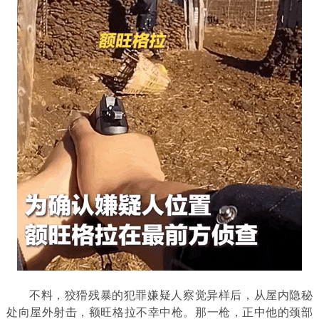
不料，狡猾残暴的犯罪嫌疑人察觉异样后，从屋内隐秘
处向屋外射击，额旺格拉不幸中枪。那一枪，正中他的颈部