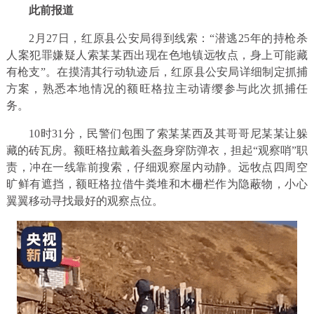
此前报道
2月27日，红原县公安局得到线索：“潜逃25年的持枪杀
人案犯罪嫌疑人索某某西出现在色地镇远牧点，身上可能藏
有枪支”。在摸清其行动轨迹后，红原县公安局详细制定抓捕
方案，熟悉本地情况的额旺格拉主动请缨参与此次抓捕任
务。
10时31分，民警们包围了索某某西及其哥哥尼某某让躲
藏的砖瓦房。额旺格拉戴着头盔身穿防弹衣，担起“观察哨”职
责，冲在一线靠前搜索，仔细观察屋内动静。远牧点四周空
旷鲜有遮挡，额旺格拉借牛粪堆和木栅栏作为隐蔽物，小心
翼翼移动寻找最好的观察点位。