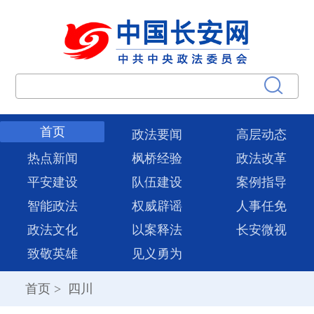
首页
政法要闻
高层动态
热点新闻
枫桥经验
政法改革
平安建设
队伍建设
案例指导
智能政法
权威辟谣
人事任免
政法文化
以案释法
长安微视
致敬英雄
见义勇为
首页
>
四川