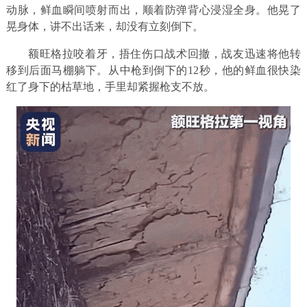
动脉，鲜血瞬间喷射而出，顺着防弹背心浸湿全身。他晃了
晃身体，讲不出话来，却没有立刻倒下。
额旺格拉咬着牙，捂住伤口战术回撤，战友迅速将他转
移到后面马棚躺下。从中枪到倒下的12秒，他的鲜血很快染
红了身下的枯草地，手里却紧握枪支不放。