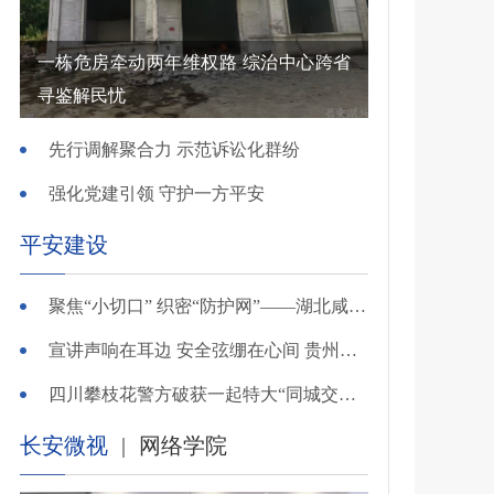
一栋危房牵动两年维权路 综治中心跨省
寻鉴解民忧
先行调解聚合力 示范诉讼化群纷
强化党建引领 守护一方平安
平安建设
聚焦“小切口” 织密“防护网”——湖北咸安公安开展精准清查行动净化夏夜治安环境
宣讲声响在耳边 安全弦绷在心间 贵州交警深入开展夏季交通安全宣传活动
四川攀枝花警方破获一起特大“同城交友”电信网络诈骗案
长安微视
|
网络学院