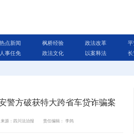
热点新闻
枫桥经验
政法改革
平
人事任免
政法文化
以案释法
长
广安警方破获特大跨省车贷诈骗案
来源：四川法治报
责任编辑： 李鸽