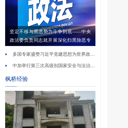
坚定不移与黑恶势力斗争到底——中央
政法委负责同志就开展深化扫黑除恶专
项斗争有关问题答记者问
多国专家盛赞习近平党建思想为世界政党建设提供重要启迪
中加举行第三次高级别国家安全与法治对话
枫桥经验