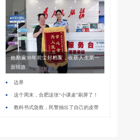
她翻遍30年前尘封档案，收获人生第一
面锦旗
边界
这个周末，合肥这张“小课桌”刷屏了！
教科书式急救，民警抽出了自己的皮带