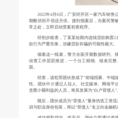
2022年4月6日，广安经开区一家汽车销
期断供拒不偿还月供。接到报案后，办案民警
常之处，立即启动受案初查程序。
经初步核查，丁某某短期内连续贷款购置2
款行为严重失衡，涉嫌贷款诈骗的可能性极大。
循着这一线索，警方全面开展数据研判、
侦查工作层层推进，一个分工精细、链条完整
面。
经查，该犯罪团伙形成了“前端招募、中端
性。团伙中介通过人拉人、社交媒体、网络平
贪图小额利益的人员，将其发展为“白户背债人”
随后，团伙成员为“背债人”量身伪造工资
训与职业身份包装，再以“背债人”名义向金融
成功获取贷款、提车后，团伙立即通过变