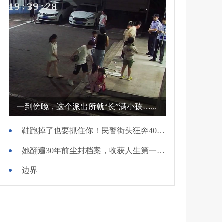
一到傍晚，这个派出所就“长”满小孩…...
鞋跑掉了也要抓住你！民警街头狂奔400米擒贼
她翻遍30年前尘封档案，收获人生第一面锦旗
边界