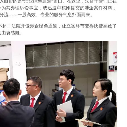
入眼帘的是“涉企绿色通道”窗口。在这里，法官干警们正在
心为其办理诉讼事宜，或迅速审核刚提交的涉企案件材料，
分流……一股高效、专业的服务气息扑面而来。
不起！法院开设涉企绿色通道，让立案环节变得快捷高效了
生由衷感慨。