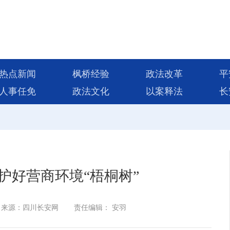
热点新闻
枫桥经验
政法改革
平
人事任免
政法文化
以案释法
长
”护好营商环境“梧桐树”
来源：四川长安网
责任编辑： 安羽