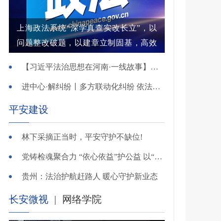
上海政法系统“深学真查实改长立”，以
问题整改破题，以建章立制固基，高效
解纷结案增强群众获得感
【习近平法治思想在河南·一线故事】河南省新乡市红旗区：高能效治理的“洪门密码”
进中心·解纠纷丨多方联动化纠纷 依法调解护农耕
平安建设
林下采摘正当时，平安守护不缺位!
党铸检魂聚合力 “依心依益”护公益 以“四融”路径引领多元共治
贵州：法治护航赶路人 暖心守护新业态
长安微视
|
网络学院