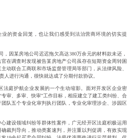
企业的资金回笼，也让我们感受到法治营商环境的切实提
公司，因某房地公司迟迟拖欠高达380万余元的材料款未还，
法官在调查时发现被告某房地产公司虽存在短期资金周转困
庭主动联合工商联和市场监督管理局等部门，从法律风险、
责人进行沟通，很快就达成了分期付款协议。
区法庭护航企业发展的一个生动缩影。面对开发区企业密
“专审、多审、快审”工作目标，相应建立了建工类纠纷、合
行团队五个专业化审判执行团队，专业化审理涉企、涉园区
中心建设领域纠纷等群体性案件，广元经开区法庭积极运用
明确裁判导向，推动类案速判，并注重以判促调，有效实现
引发19余起买卖合同纠纷，法庭优选两件进行示范裁判，促