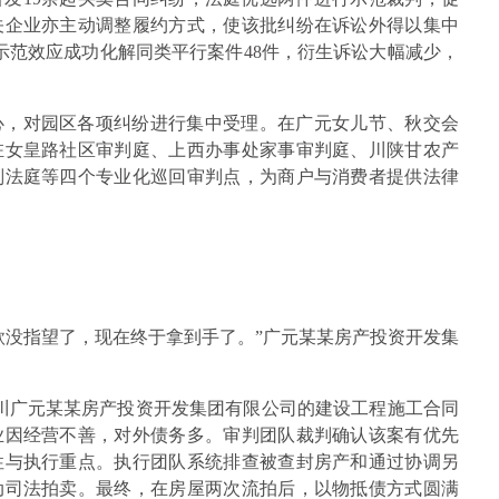
关企业亦主动调整履约方式，使该批纠纷在诉讼外得以集中
示范效应成功化解同类平行案件48件，衍生诉讼大幅减少，
心，对园区各项纠纷进行集中受理。在广元女儿节、秋交会
驻女皇路社区审判庭、上西办事处家事审判庭、川陕甘农产
判法庭等四个专业化巡回审判点，为商户与消费者提供法律
款没指望了，现在终于拿到手了。”广元某某房产投资开发集
四川广元某某房产投资开发集团有限公司的建设工程施工合同
业因经营不善，对外债务多。审判团队裁判确认该案有优先
性与执行重点。执行团队系统排查被查封房产和通过协调另
动司法拍卖。最终，在房屋两次流拍后，以物抵债方式圆满