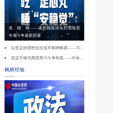
准、稳、狠——速览我国深化扫黑除恶
专项斗争最新部署
以坚定的理想信念筑牢精神根基——习近平党建思想理论品格系列述评之一
坚定不移与黑恶势力斗争到底——中央政法委负责同志就开展深化扫黑除恶专项斗争有关问题答记者问
枫桥经验