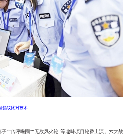
验指纹比对技术
杯子”“传呼啦圈”“无敌风火轮”等趣味项目轮番上演。六大战