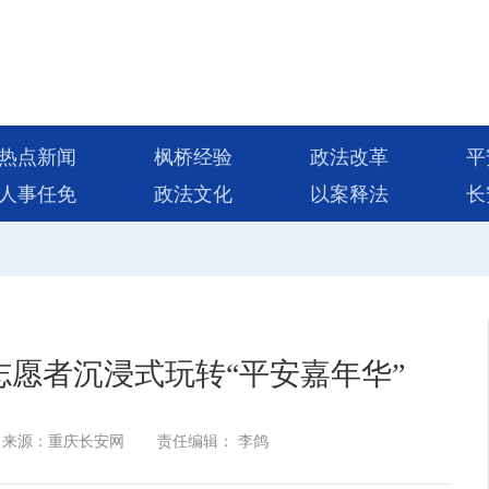
热点新闻
枫桥经验
政法改革
平
人事任免
政法文化
以案释法
长
愿者沉浸式玩转“平安嘉年华”
来源：重庆长安网
责任编辑： 李鸽