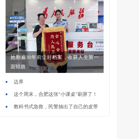
她翻遍30年前尘封档案，收获人生第一
面锦旗
边界
这个周末，合肥这张“小课桌”刷屏了！
教科书式急救，民警抽出了自己的皮带