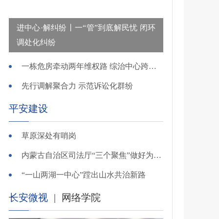
进中心·解纠纷丨一“管”到底解民忧 闭环
调处化纠纷
一栋危房牵动两年维权路 综治中心跨省寻鉴解民忧
先行调解聚合力 示范诉讼化群纷
平安建设
草原深处有哨岗
内蒙古自治区司法厅“三个聚焦”做好为民造福实事
“一山两湖一中心”蹚出山水共治新路
长安微视
|
网络学院