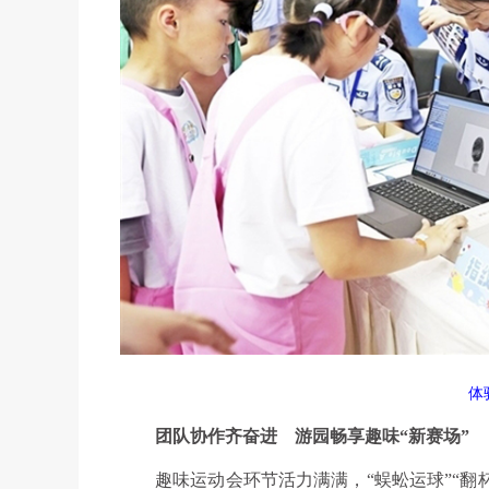
体
团队协作齐奋进
游园畅享趣味“新赛场”
趣味运动会环节活力满满，“蜈蚣运球”“翻