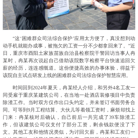
“这‘困难群众司法综合保护’应用太方便了，真没想到动
动手机就能办成事，被拖欠的工资一分不少都拿回来了。”近
日，重庆市酉阳土家族苗族自治县检察院干警回访当事人冉
某时，冉某再次说起自己借助该院数字检察平台快速追回欠
薪的经历，连连感慨道。这份便捷高效的办事体验，得益于
该院自主试点研发上线的困难群众司法综合保护智慧应用。
时间回到2024年夏天，冉某经人介绍，和另外4名工友一
同受雇于重庆某建筑公司，在当地一处酒店装修项目中负责
除渣工作。当时双方仅作出口头约定，并未签订书面劳务合
同。可等到9月工程结算、大伙儿等着领工资时，麻烦却找上
门来：冉某核对后确认，自己前后一共完成了39车除渣工
作，但该建筑公司仅支付了部分工资，剩余钱款便没了下
文。其他工友和他情况类似，为讨回欠薪，冉某和工友们一