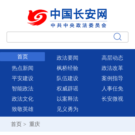
首页
政法要闻
高层动态
热点新闻
枫桥经验
政法改革
平安建设
队伍建设
案例指导
智能政法
权威辟谣
人事任免
政法文化
以案释法
长安微视
致敬英雄
见义勇为
首页
>
重庆