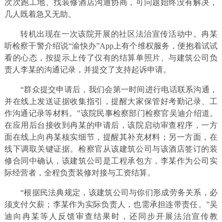
次次跑工地、找装修酒店沟通协商，可问题始终没有解决，
几人既着急又无助。
转机出现在一次该院开展的社区法治宣传活动中。冉某
听检察干警介绍说“渝快办”App上有个维权服务，便抱着试试
看的心态，按提示上传了仅有的结算单照片、与建筑公司负
责人李某的沟通记录，并提交了支持起诉申请。
“群众提交申请后，我们会第一时间进行电话联系沟通，
并在线上发送证据收集指引，提醒大家保管好考勤记录、工
作沟通记录等材料。”该院民事检察部门检察官吴迪介绍道。
在应用后台接收到冉某的申请后，该院启动审查程序，一方
面在线上向冉某核实细节，提醒其补充材料；另一方面，在
线下调取关键证据。检察官从该建筑公司与该酒店签订的装
修合同中确认，该建筑公司是工程承包方，李某作为公司实
际经营者，全程负责装修对接与工资结算。
“根据民法典规定，该建筑公司与你们形成劳务关系，必
须支付欠薪；李某作为实际负责人，也需承担连带责任。”吴
迪向冉某等人反馈审查结果时，还同步开展法治宣传教