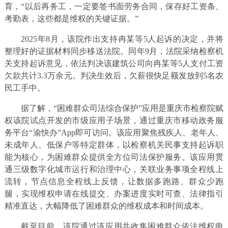
育，“以后再务工，一定要签书面劳务合同，保存好工资条、
考勤表，这些都是维权的关键证据。”
2025年8月，该院作出支持冉某等5人起诉的决定，并将
整理好的证据材料同步移送法院。同年9月，法院采纳检察机
关支持起诉意见，依法判决该建筑公司向冉某等5人支付工资
欠款共计3.3万余元。判决生效后，欠薪很快足额发放到5名农
民工手中。
据了解，“困难群众司法综合保护”应用是重庆市检察院赋
权该院试点开发的市级应用子场景，通过重庆市移动政务服
务平台“渝快办”App即可访问。该应用聚焦残疾人、老年人、
未成年人、低保户等特定群体，以检察机关民事支持起诉职
能为核心，为困难群众提供全方位司法保护服务。该应用贯
通三级数字化城市运行和治理中心，关联业务事项全程线上
流转，节点信息全程线上反馈，让数据多跑路、群众少跑
腿，实现维权申请在线提交、办案进度实时可查、法律指引
精准直达，大幅降低了困难群众的维权成本和时间成本。
截至目前，该院通过该应用共收集困难群众依法维权申