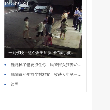
一到傍晚，这个派出所就“长”满小孩…...
鞋跑掉了也要抓住你！民警街头狂奔400米擒贼
她翻遍30年前尘封档案，收获人生第一面锦旗
边界