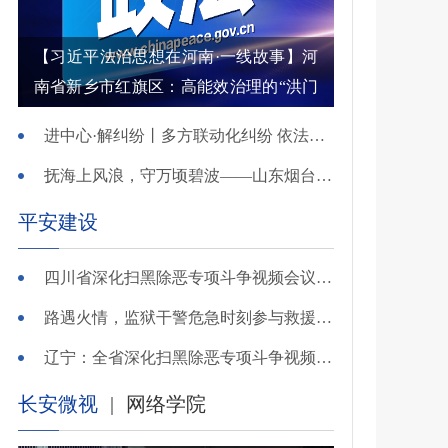
【习近平法治思想在河南·一线故事】河
南省新乡市红旗区：高能效治理的“洪门
密码”
进中心·解纠纷丨多方联动化纠纷 依法调解护农耕
抚海上风浪，守万顷碧波——山东烟台把矛盾化解在微澜未起时
平安建设
四川省深化扫黑除恶专项斗争视频会议召开 于立军出席并讲话
路遇火情，监狱干警危急时刻参与救援显身手！
辽宁：全省深化扫黑除恶专项斗争视频会议召开
长安微视
|
网络学院