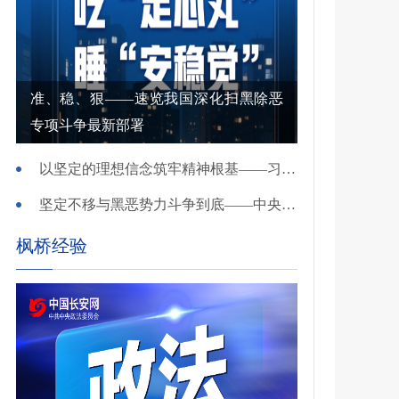
准、稳、狠——速览我国深化扫黑除恶
专项斗争最新部署
以坚定的理想信念筑牢精神根基——习近平党建思想理论品格系列述评之一
坚定不移与黑恶势力斗争到底——中央政法委负责同志就开展深化扫黑除恶专项斗争有关问题答记者问
枫桥经验