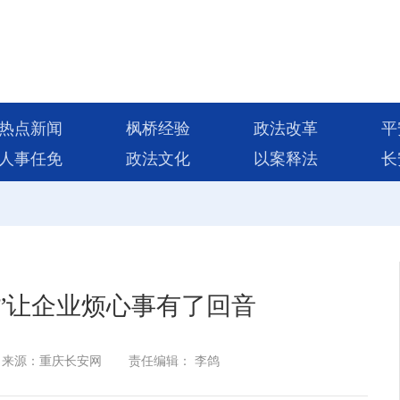
热点新闻
枫桥经验
政法改革
平
人事任免
政法文化
以案释法
长
”让企业烦心事有了回音
来源：重庆长安网
责任编辑： 李鸽