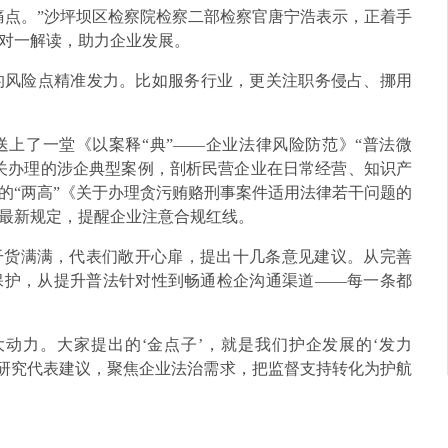
痛点。”沙坪坝区检察院检察二部检察官唐宁浩表示，正着手
对一解读，助力企业发展。
业的风险点精准发力。比如服务行业，更关注职务侵占、挪用
上了一堂《以案释“典”——企业法律风险防范》“普法微
关办理的涉企典型案例，剖析民营企业在日常经营、知识产
的“两高”《关于办理贪污贿赂刑事案件适用法律若干问题的
最新规定，提醒企业注意合规红线。
干货满满，代表们敞开心扉，提出十几条意见建议。从完善
保护，从提升普法针对性到畅通检企沟通渠道——每一条都
动力。大家提出的‘金点子’，就是我们护企发展的‘发力
项研究代表建议，聚焦企业法治需求，把监督支持转化为护航