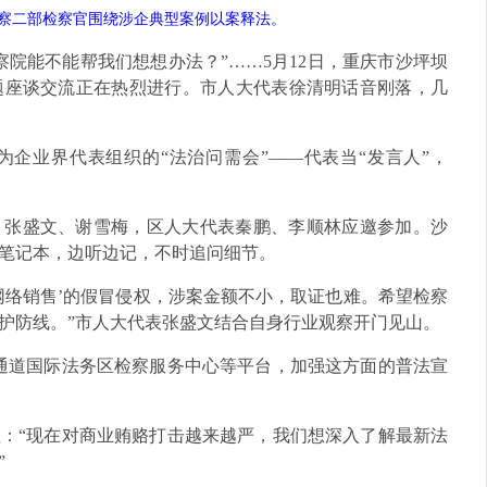
察二部检察官围绕涉企典型案例以案释法。
院能不能帮我们想想办法？”……5月12日，重庆市沙坪坝
题座谈交流正在热烈进行。市人大代表徐清明话音刚落，几
企业界代表组织的“法治问需会”——代表当“发言人”，
、张盛文、谢雪梅，区人大代表秦鹏、李顺林应邀参加。沙
笔记本，边听边记，不时追问细节。
网络销售’的假冒侵权，涉案金额不小，取证也难。希望检察
护防线。”市人大代表张盛文结合自身行业观察开门见山。
通道国际法务区检察服务中心等平台，加强这方面的普法宣
：“现在对商业贿赂打击越来越严，我们想深入了解最新法
”