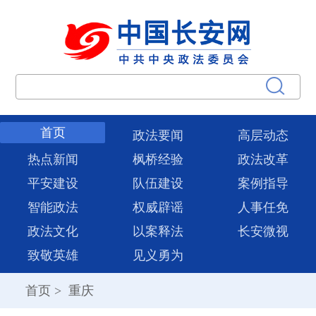
首页
政法要闻
高层动态
热点新闻
枫桥经验
政法改革
平安建设
队伍建设
案例指导
智能政法
权威辟谣
人事任免
政法文化
以案释法
长安微视
致敬英雄
见义勇为
首页
>
重庆