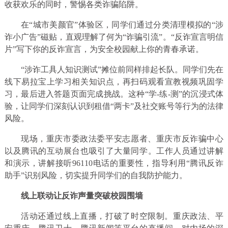
收获欢乐的同时，警惕各类诈骗陷阱。
在“城市美颜官”体验区，同学们通过分类清理模拟的“涉
诈小广告”磁贴，直观理解了何为“诈骗引流”。“反诈宣言明信
片”写下你的反诈宣言，为安全校园献上你的青春承诺。
“涉诈工具人知识测试”摊位前同样排起长队。同学们先在
线下易拉宝上学习相关知识点，再扫码观看宣教视频巩固学
习，最后进入答题页面完成挑战。这种“学-练-测”的沉浸式体
验，让同学们深刻认识到租借“两卡”及社交账号等行为的法律
风险。
现场，重庆市委政法委平安志愿者、重庆市反诈骗中心
以及腾讯的互动展台也吸引了大量同学。工作人员通过讲解
和演示，讲解接听96110电话的重要性，指导利用“腾讯反诈
助手”识别风险，切实提升同学们的自我防护能力。
线上联动让反诈声量突破校园围墙
活动还通过线上直播，打破了时空限制。重庆政法、平