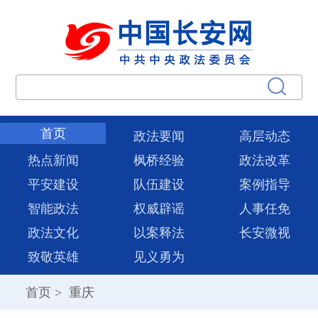
首页
政法要闻
高层动态
热点新闻
枫桥经验
政法改革
平安建设
队伍建设
案例指导
智能政法
权威辟谣
人事任免
政法文化
以案释法
长安微视
致敬英雄
见义勇为
首页
>
重庆