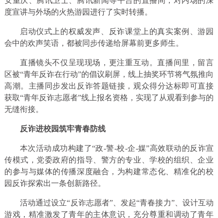
安重庆、腾讯卫士、腾讯新闻等平台的直播间，对内场的深
度宣讲与外场的火热游园进行了实时转播。
启动仪式上的权威发声、反诈课堂上的真实案例、游园
会中的欢声笑语，都被同步传递给屏幕前更多师生。
直播镜头不仅呈现现场，更注重互动。直播间里，留言
区被“青年反诈在行动”的倡议刷屏，线上抽奖环节将气氛推向
高潮。主播同步发出反诈答题链接，观众得分达标即可直接
获取“青年反诈志愿者”线上报名资格，实现了从观看到参与的
无缝衔接。
反诈进校园筑牢青春防线
本次活动成功构建了“政-警-校-企-媒”高效联动的反诈宣
传模式，党委政府的指导、警方的专业、学校的组织、企业
的参与与媒体的传播深度融合，为构建常态化、精准化的校
园反诈探索出一条创新路径。
活动通过设立“反诈志愿者”、发起“青春接力”、设计互动
游戏，精准激发了青年的主体意识，充分尊重和调动了青年