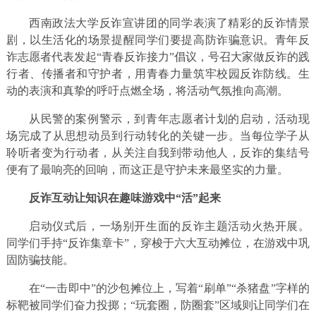
西南政法大学反诈宣讲团的同学表演了精彩的反诈情景
剧，以生活化的场景提醒同学们要提高防诈骗意识。青年反
诈志愿者代表发起“青春反诈接力”倡议，号召大家做反诈的践
行者、传播者和守护者，用青春力量筑牢校园反诈防线。生
动的表演和真挚的呼吁点燃全场，将活动气氛推向高潮。
从民警的案例警示，到青年志愿者计划的启动，活动现
场完成了从思想动员到行动转化的关键一步。当每位学子从
聆听者变为行动者，从关注自我到带动他人，反诈的集结号
便有了最响亮的回响，而这正是守护未来最坚实的力量。
反诈互动让知识在趣味游戏中“活”起来
启动仪式后，一场别开生面的反诈主题活动火热开展。
同学们手持“反诈集章卡”，穿梭于六大互动摊位，在游戏中巩
固防骗技能。
在“一击即中”的沙包摊位上，写着“刷单”“杀猪盘”字样的
标靶被同学们奋力投掷；“玩套圈，防圈套”区域则让同学们在