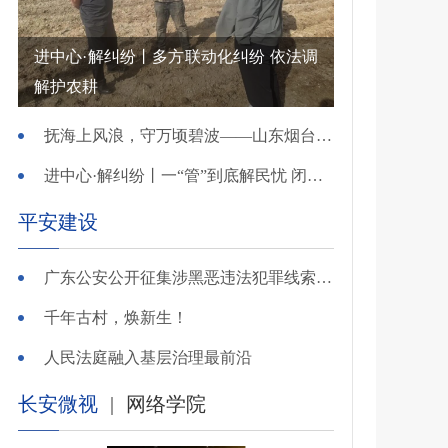
进中心·解纠纷丨多方联动化纠纷 依法调
解护农耕
抚海上风浪，守万顷碧波——山东烟台把矛盾化解在微澜未起时
进中心·解纠纷丨一“管”到底解民忧 闭环调处化纠纷
平安建设
广东公安公开征集涉黑恶违法犯罪线索，26个举报电话公布
千年古村，焕新生！
人民法庭融入基层治理最前沿
长安微视
|
网络学院