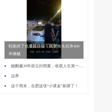
鞋跑掉了也要抓住你！民警街头狂奔400
米擒贼
她翻遍30年前尘封档案，收获人生第一面锦旗
边界
这个周末，合肥这张“小课桌”刷屏了！