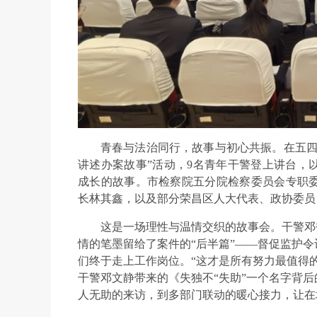
青春与法治同行，故事与初心共振。在五四
讲述办案故事”活动，9名青年干警登上讲台，
成长的故事。市检察院五分院检察委员会专职
长林其鑫，以及部分荣昌区人大代表、政协委员
这是一场理性与温情交织的故事会。干警邓
情的笔墨留给了案件的“后半篇”——督促监护
们终于走上工作岗位。“这才是所有努力最值得
干警邓文静带来的《失独不“失助”一个名字背
人无助的来访，到多部门联动的暖心接力，让在