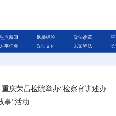
热点新闻
枫桥经验
政法改革
平
人事任免
政法文化
以案释法
长
 重庆荣昌检院举办“检察官讲述办
故事”活动