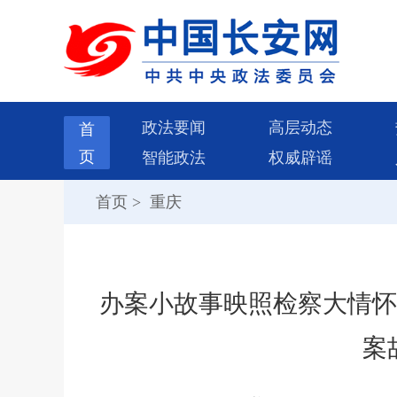
政法要闻
高层动态
首
页
智能政法
权威辟谣
首页
>
重庆
办案小故事映照检察大情怀
案