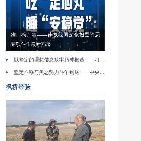
准、稳、狠——速览我国深化扫黑除恶
专项斗争最新部署
以坚定的理想信念筑牢精神根基——习近平党建思想理论品格系列述评之一
坚定不移与黑恶势力斗争到底——中央政法委负责同志就开展深化扫黑除恶专项斗争有关问题答记者问
枫桥经验