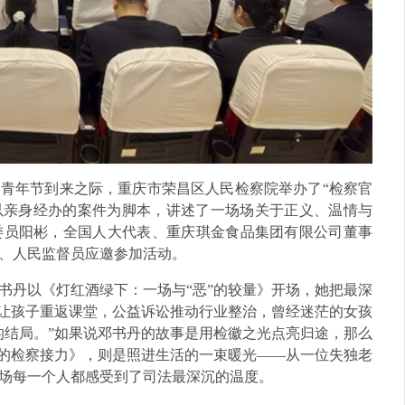
青年节到来之际，重庆市荣昌区人民检察院举办了“检察官
以亲身经办的案件为脚本，讲述了一场场关于正义、温情与
委员阳彬，全国人大代表、重庆琪金食品集团有限公司董事
、人民监督员应邀参加活动。
书丹以《灯红酒绿下：一场与“恶”的较量》开场，她把最深
令让孩子重返课堂，公益诉讼推动行业整治，曾经迷茫的女孩
的结局。”如果说邓书丹的故事是用检徽之光点亮归途，那么
后的检察接力》，则是照进生活的一束暖光——从一位失独老
场每一个人都感受到了司法最深沉的温度。