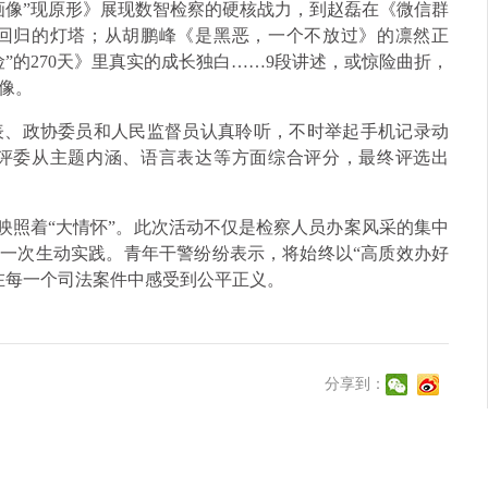
画像”现原形》展现数智检察的硬核战力，到赵磊在《微信群
回归的灯塔；从胡鹏峰《是黑恶，一个不放过》的凛然正
”的270天》里真实的成长独白……9段讲述，或惊险曲折，
像。
表、政协委员和人民监督员认真聆听，不时举起手机记录动
评委从主题内涵、语言表达等方面综合评分，最终评选出
样映照着“大情怀”。此次活动不仅是检察人员办案风采的集中
的一次生动实践。青年干警纷纷表示，将始终以“高质效办好
在每一个司法案件中感受到公平正义。
分享到：