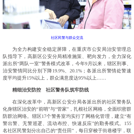
社区民警与群众交流
为全力构建安全稳定屏障，在重庆市公安局治安管理总
队指导下，高新区公安分局精准施策、靶向发力，全力深化
派出所“两队一室”警务模式改革，今年9月以来，辖区刑事、
治安警情同比分别下降19.9%、20.1%；各派出所警情处警速
度平均提升15%以上，群众满意度达95%以上……
精细治安防控
社区警务队筑牢防线
在深化改革中，高新区公安分局各派出所的社区警务队
化身辖区治安的“前哨”与“管家”，扎根社区网格，全面织密群
防群治网络。辖区17个警务室均实行了网格化管理，建立“有
警出警、无警巡逻、流动布控、快速反应”的勤务模式。155
名社区民警划分出自己的“责任田”，每日穿梭于街巷楼宇，联