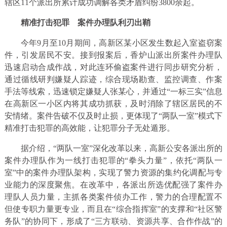
辖区11个派出所累计成功调解各类矛盾纠纷3800余起。
精准打击犯罪
案件办理队利刃出鞘
今年9月至10月期间，高新区某小区发生数起入室盗窃案
件，引发居民不安。接到报案后，香炉山派出所案件办理队
迅速启动合成作战，对此连环偷盗案件进行同步研究分析，
通过循线研判嫌疑人踪迹，综合现场勘查、监控调查、作案
手法等线索，迅速锁定嫌疑人张某心，并通过“一标三实”信息
在高新区一小区内将其成功抓获，及时消除了辖区居民的不
安情绪。案件告破不仅及时止损，更体现了“两队一室”模式下
精准打击犯罪的高效能，让犯罪分子无处遁形。
据介绍，“两队一室”深化改革以来，高新公安各派出所的
案件办理队作为一线打击犯罪的“拳头力量”，依托“两队一
室”中的案件办理队架构，实现了警力资源的集约化调配与专
业能力的深度聚焦。在改革中，各派出所选优配强了案件办
理队人员力量，主抓各类案件侦办工作，警力的合理配置不
但使专职力量更专业，而且在“综合指挥室”的支撑和“社区警
务队”的协同下，形成了“三方联动、资源共享、合作作战”的