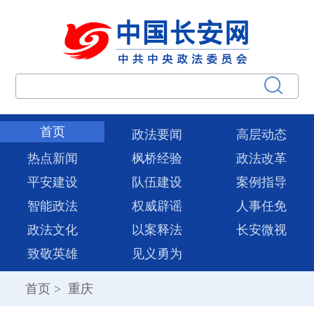
首页
政法要闻
高层动态
热点新闻
枫桥经验
政法改革
平安建设
队伍建设
案例指导
智能政法
权威辟谣
人事任免
政法文化
以案释法
长安微视
致敬英雄
见义勇为
首页
>
重庆