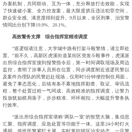
办案机制，共同联动、互为一体，充分释放打击效能，实现
了快速破小案、全力控发案，最大限度挤压违法犯罪空间，
群众安全感、满意度得到提升。9月以来，全区刑事、治安警
情同比分别下降19.9%、20.1%。
高效警务支撑
综合指挥室精准调度
“巡逻组请注意，大学城中路有打架斗殴警情，请立即处
置。”前不久，高新区虎溪街道某街区突发斗殴事件，虎溪派
出所综合指挥室接到报警指令后，第一时间调取现场及周边
监控，查明了涉事人员所在位置，同步调度附近巡逻民警以
及案件办理队的民警赶赴现场，仅用时5分钟便控制住局面，
避免了事态恶化，后续有条不紊地指挥勘查、取证、审讯流
程，整个处置过程一气呵成。高效精准的指挥调度，让警力
投放犹如棋局落子，步步精准、环环相扣，大幅提升警务执
行效率。
“派出所综合指挥室堪称‘两队一室’的智慧大脑，集信息
汇聚、指挥调度、应急处置等功能于一体。这里24小时灯火
通明，值班民警紧盯大屏，实时掌控辖区治安动态，一旦警