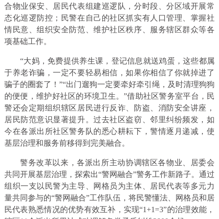
合物业保安、居民代表组建巡逻队，分时段、分区域开展常
态化巡逻防控；民警在自己的社区抓实有人口管理、掌握社
情民意、组织安全防范、维护社区秩序、服务辖区群众等各
项基础工作。
“大妈，免费提供养生课，登记信息就送鸡蛋，这些都属
于养老诈骗，一定不要轻易相信，如果你相信了你就掉进了
骗子的圈套了！”“出门遛狗一定要牵好牵引绳，及时清理狗狗
的便便，维护好社区的环境卫生。”借助社区警务室平台，民
警还会定期组织辖区居民进行反诈、防盗、消防安全讲座，
居民防范意识显著提升。过去社区盗窃、邻里纠纷频发，如
今在各派出所社区警务队的悉心耕耘下，警情逐月递减，使
基层治理和服务前移得到完美融合。
警务改革以来，各派出所主动协调辖区各物业、居委会
共同开展基层治理，探索出“警网融合”警务工作新路子。通过
组织一支以民警为主导、网格员为主体、居民代表等多元力
量共同参与的“警网融合”工作队伍，将民警懂法、网格员和居
民代表熟悉情况的优势有效互补，实现“1+1=3”的治理效能，