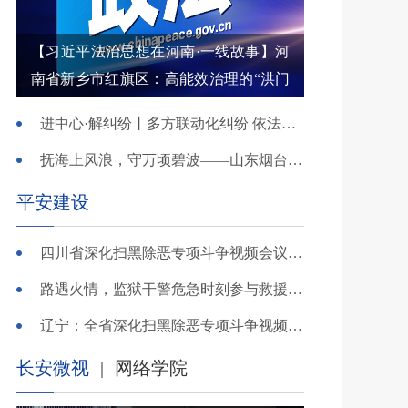
【习近平法治思想在河南·一线故事】河
南省新乡市红旗区：高能效治理的“洪门
密码”
进中心·解纠纷丨多方联动化纠纷 依法调解护农耕
抚海上风浪，守万顷碧波——山东烟台把矛盾化解在微澜未起时
平安建设
四川省深化扫黑除恶专项斗争视频会议召开 于立军出席并讲话
路遇火情，监狱干警危急时刻参与救援显身手！
辽宁：全省深化扫黑除恶专项斗争视频会议召开
长安微视
|
网络学院