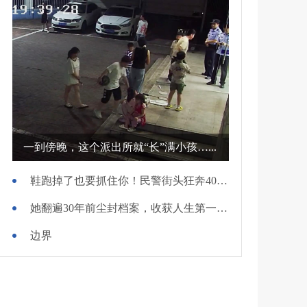
一到傍晚，这个派出所就“长”满小孩…...
鞋跑掉了也要抓住你！民警街头狂奔400米擒贼
她翻遍30年前尘封档案，收获人生第一面锦旗
边界