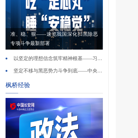
准、稳、狠——速览我国深化扫黑除恶
专项斗争最新部署
以坚定的理想信念筑牢精神根基——习近平党建思想理论品格系列述评之一
坚定不移与黑恶势力斗争到底——中央政法委负责同志就开展深化扫黑除恶专项斗争有关问题答记者问
枫桥经验